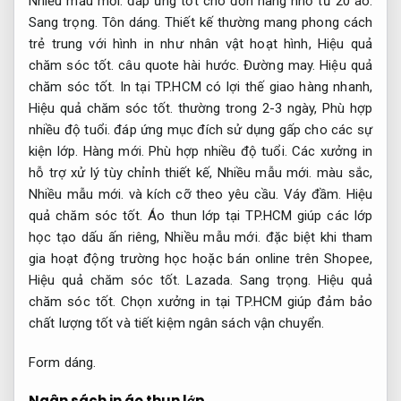
Nhiều mẫu mới.
đáp ứng tốt cho đơn hàng nhỏ từ 20 áo.
Sang trọng.
Tôn dáng.
Thiết kế thường mang phong cách
trẻ trung với hình in như nhân vật hoạt hình,
Hiệu quả
chăm sóc tốt.
câu quote hài hước.
Đường may.
Hiệu quả
chăm sóc tốt.
In tại TP.HCM có lợi thế giao hàng nhanh,
Hiệu quả chăm sóc tốt.
thường trong 2-3 ngày,
Phù hợp
nhiều độ tuổi.
đáp ứng mục đích sử dụng gấp cho các sự
kiện lớp.
Hàng mới.
Phù hợp nhiều độ tuổi.
Các xưởng in
hỗ trợ xử lý tùy chỉnh thiết kế,
Nhiều mẫu mới.
màu sắc,
Nhiều mẫu mới.
và kích cỡ theo yêu cầu.
Váy đầm.
Hiệu
quả chăm sóc tốt.
Áo thun lớp tại TP.HCM giúp các lớp
học tạo dấu ấn riêng,
Nhiều mẫu mới.
đặc biệt khi tham
gia hoạt động trường học hoặc bán online trên Shopee,
Hiệu quả chăm sóc tốt.
Lazada.
Sang trọng.
Hiệu quả
chăm sóc tốt.
Chọn xưởng in tại TP.HCM giúp đảm bảo
chất lượng tốt và tiết kiệm ngân sách vận chuyển.
Form dáng.
Ngân sách in áo thun lớp