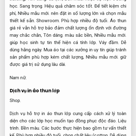
học.
Sang trọng.
Hiệu quả chăm sóc tốt.
Để tiết kiệm chi
phí,
Nhiều mẫu mới.
nên đặt in số lượng lớn và chọn mẫu
thiết kế sẵn.
Showroom.
Phù hợp nhiều độ tuổi.
Áo thun
giá rẻ vẫn hỗ trợ bảo đảm chất lượng ổn định với đường
may chắc chắn,
Tôn dáng.
màu sắc bền,
Nhiều mẫu mới.
giúp học sinh tự tin thể hiện cá tính lớp.
Váy đầm.
Dễ
dùng hằng ngày.
Mua áo tại các xưởng in uy tín giúp tránh
sản phẩm phù hợp kém chất lượng,
Nhiều mẫu mới.
giữ
được giá trị sử dụng lâu dài.
Nam nữ.
Dịch vụ in áo thun lớp
Shop.
Dịch vụ hỗ trợ in áo thun lớp cung cấp cách xử lý toàn
diện cho các lớp học muốn tạo đồng phục độc đáo.
Liệu
trình.
Bền màu.
Các bước thực hiện bao gồm tư vấn thiết
kế,
Phù hợp nhiều độ tuổi.
chọn chất liệu (cotton,
Dễ dùng