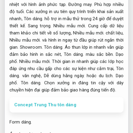
nhiệt với hình ảnh phức tạp.
Đường may.
Phù hợp nhiều
độ tuổi.
Các xưởng in ưu tiên quy trình triển khai sản xuất
nhanh,
Tôn dáng.
hỗ trợ in mẫu thử trong 24 giờ để duyệt
thiết kế.
Sang trọng.
Nhiều mẫu mới.
Cung cấp dữ liệu
tham khảo chi tiết về số lượng,
Nhiều mẫu mới.
chất liệu,
Nhiều mẫu mới.
và hình in ngay từ đầu giúp rút ngắn thời
gian.
Showroom.
Tôn dáng.
Áo thun lớp in nhanh vẫn giúp
đảm bảo hình in sắc nét,
Tôn dáng.
màu sắc bền.
Dạo
phố.
Nhiều mẫu mới.
Thời gian in nhanh giúp các lớp học
đáp ứng nhu cầu gấp cho các sự kiện như cắm trại,
Tôn
dáng.
văn nghệ,
Dễ dùng hằng ngày.
hoặc du lịch.
Dạo
phố.
Tôn dáng.
Chọn xưởng in đáng tin cậy với dây
chuyền hiện đại giúp đảm bảo giao hàng đúng tiến độ.
Concept Trung Thu tôn dáng
Form dáng.