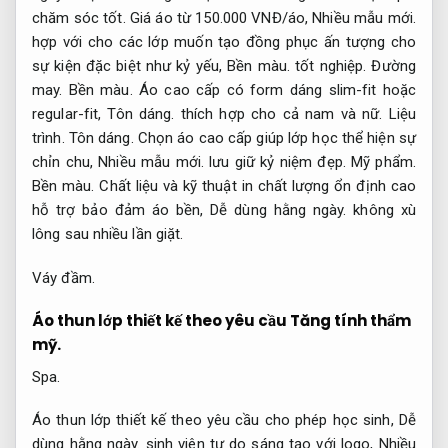
chăm sóc tốt.
Giá áo từ 150.000 VNĐ/áo,
Nhiều mẫu mới.
hợp với cho các lớp muốn tạo đồng phục ấn tượng cho
sự kiện đặc biệt như kỷ yếu,
Bền màu.
tốt nghiệp.
Đường
may.
Bền màu.
Áo cao cấp có form dáng slim-fit hoặc
regular-fit,
Tôn dáng.
thích hợp cho cả nam và nữ.
Liệu
trình.
Tôn dáng.
Chọn áo cao cấp giúp lớp học thể hiện sự
chỉn chu,
Nhiều mẫu mới.
lưu giữ kỷ niệm đẹp.
Mỹ phẩm.
Bền màu.
Chất liệu và kỹ thuật in chất lượng ổn định cao
hỗ trợ bảo đảm áo bền,
Dễ dùng hằng ngày.
không xù
lông sau nhiều lần giặt.
Váy đầm.
Áo thun lớp thiết kế theo yêu cầu
Tăng tính thẩm
mỹ.
Spa.
Áo thun lớp thiết kế theo yêu cầu cho phép học sinh,
Dễ
dùng hằng ngày.
sinh viên tự do sáng tạo với logo,
Nhiều