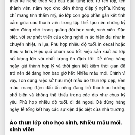
thiết kế riêng theo yêu cầu của từng lớp: từ tên lớp, tên
thành viên, năm học cho đến thông điệp ý nghĩa. Không
chỉ mang tính thẩm mỹ, áo lớp còn góp phần gắn kết tình
cảm giữa các thành viên trong tập thể, tạo nên những kỷ
niệm đáng nhớ trong quãng đời học sinh, sinh viên. Đặc
biệt, với sự phát triển của công nghệ in áo hiện đại như in
chuyển nhiệt, in lụa,
Phù hợp nhiều độ tuổi.
in decal hoặc
thêu vi tính,
Hiệu quả chăm sóc tốt.
việc sản xuất áo lớp
số lượng lớn với chất lượng ổn định tốt,
Dễ dùng hằng
ngày.
giá thành hợp lý và thời gian tiết kiệm thời gian đã
trở nên dễ dàng hơn bao giờ hết.
Nhiều mẫu mới.
Chính vì
vậy,
Tôn dáng.
việc sở hữu một mẫu áo thun lớp đẹp,
Bền
màu.
mang đậm dấu ấn riêng đang trở thành xu hướng
phổ biến và không thể thiếu trong các dịp như chụp kỷ
yếu,
Phù hợp nhiều độ tuổi.
đi dã ngoại,
Dễ dùng hằng
ngày.
lễ tổng kết hay các sự kiện đặc biệt của nhà trường.
Áo thun lớp cho học sinh,
Nhiều mẫu mới.
sinh viên