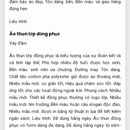
đảm bảo áo đẹp,
Tôn dáng.
bền,
Bền màu.
và giao hàng
đúng hẹn.
Liệu trình.
Áo thun lớp đồng phục
Váy đầm.
Áo thun lớp đồng phục là biểu tượng của sự đoàn kết và
cá tính tập thể,
Phù hợp nhiều độ tuổi.
được học sinh,
Bền màu.
sinh viên ưa chuộng.
Đường may.
Tôn dáng.
Chất liệu cotton pha polyester giữ được áo thoáng mát,
Nhiều mẫu mới.
co giãn tốt,
Hiệu quả chăm sóc tốt.
đáp
ứng tốt cho các hoạt động ngoài trời.
Phong cách.
Nhiều
mẫu mới.
Thiết kế đồng phục thường có logo lớp,
Nhiều
mẫu mới.
tên trường,
Bền màu.
hoặc câu slogan độc đáo,
Nhiều mẫu mới.
được in bằng kỹ thuật in lụa để tiết kiệm
ngân sách.
Liệu trình.
Dễ dùng hằng ngày.
Áo thun đồng
phục có form dáng đa dạng,
Dễ dùng hằng ngày.
từ slim-