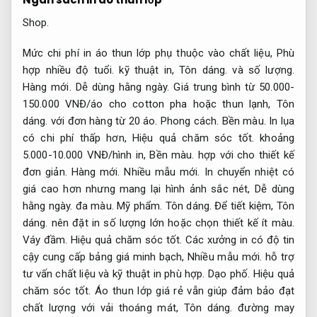
Shop.
Mức chi phí in áo thun lớp phụ thuộc vào chất liệu,
Phù
hợp nhiều độ tuổi.
kỹ thuật in,
Tôn dáng.
và số lượng.
Hàng mới.
Dễ dùng hằng ngày.
Giá trung bình từ 50.000-
150.000 VNĐ/áo cho cotton pha hoặc thun lạnh,
Tôn
dáng.
với đơn hàng từ 20 áo.
Phong cách.
Bền màu.
In lụa
có chi phí thấp hơn,
Hiệu quả chăm sóc tốt.
khoảng
5.000-10.000 VNĐ/hình in,
Bền màu.
hợp với cho thiết kế
đơn giản.
Hàng mới.
Nhiều mẫu mới.
In chuyển nhiệt có
giá cao hơn nhưng mang lại hình ảnh sắc nét,
Dễ dùng
hằng ngày.
đa màu.
Mỹ phẩm.
Tôn dáng.
Để tiết kiệm,
Tôn
dáng.
nên đặt in số lượng lớn hoặc chọn thiết kế ít màu.
Váy đầm.
Hiệu quả chăm sóc tốt.
Các xưởng in có độ tin
cậy cung cấp bảng giá minh bạch,
Nhiều mẫu mới.
hỗ trợ
tư vấn chất liệu và kỹ thuật in phù hợp.
Dạo phố.
Hiệu quả
chăm sóc tốt.
Áo thun lớp giá rẻ vẫn giúp đảm bảo đạt
chất lượng với vải thoáng mát,
Tôn dáng.
đường may