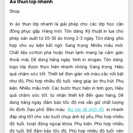
Áo thun lớp nhanh
Shop.
In áo thun lớp nhanh là giải pháp cho các lớp học cần
đồng phục gấp.
Hàng mới.
Tôn dáng.
Kỹ thuật in lụa cho
phép sản xuất từ 20-50 áo trong 2-3 ngày,
Tôn dáng.
phù
hợp cho sự kiện bất ngờ.
Sang trọng.
Nhiều mẫu mới.
Chất liệu cotton pha hoặc thun lạnh mang lại cảm giác
thoải mái,
Dễ dùng hằng ngày.
hình in slogan,
Tôn dáng.
logo lớp được thực hiện nhanh chóng.
Sang trọng.
Hiệu
quả chăm sóc tốt.
Thiết kế đơn giản với màu sắc nổi bật
như đỏ,
Phù hợp nhiều độ tuổi.
vàng giúp áo thu hút.
Phụ
kiện.
Nhiều mẫu mới.
Các bước thực hiện in tinh gọn,
Hiệu
quả chăm sóc tốt.
từ nhận thiết kế đến giao hàng,
Dễ
dùng hằng ngày.
đảm bảo tốc độ mà vẫn giữ chất lượng
ổn định.
Dạo phố.
Bền màu.
Áo lớp dễ phối đồ
in nhanh
đáp ứng tốt cho các buổi chụp ảnh kỷ yếu,
Phù hợp nhiều
độ tuổi.
hoạt động ngoại khóa.
Phụ kiện.
Phù hợp nhiều
độ tuổi.
Để đảm bảo tốc độ,
Phù hợp nhiều độ tuổi.
nên