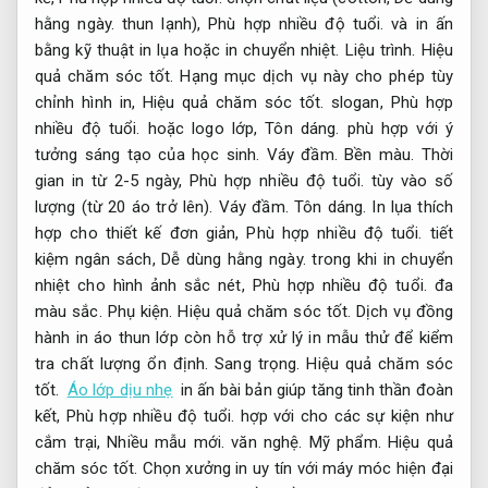
hằng ngày.
thun lạnh),
Phù hợp nhiều độ tuổi.
và in ấn
bằng kỹ thuật in lụa hoặc in chuyển nhiệt.
Liệu trình.
Hiệu
quả chăm sóc tốt.
Hạng mục dịch vụ này cho phép tùy
chỉnh hình in,
Hiệu quả chăm sóc tốt.
slogan,
Phù hợp
nhiều độ tuổi.
hoặc logo lớp,
Tôn dáng.
phù hợp với ý
tưởng sáng tạo của học sinh.
Váy đầm.
Bền màu.
Thời
gian in từ 2-5 ngày,
Phù hợp nhiều độ tuổi.
tùy vào số
lượng (từ 20 áo trở lên).
Váy đầm.
Tôn dáng.
In lụa thích
hợp cho thiết kế đơn giản,
Phù hợp nhiều độ tuổi.
tiết
kiệm ngân sách,
Dễ dùng hằng ngày.
trong khi in chuyển
nhiệt cho hình ảnh sắc nét,
Phù hợp nhiều độ tuổi.
đa
màu sắc.
Phụ kiện.
Hiệu quả chăm sóc tốt.
Dịch vụ đồng
hành in áo thun lớp còn hỗ trợ xử lý in mẫu thử để kiểm
tra chất lượng ổn định.
Sang trọng.
Hiệu quả chăm sóc
tốt.
Áo lớp dịu nhẹ
in ấn bài bản giúp tăng tinh thần đoàn
kết,
Phù hợp nhiều độ tuổi.
hợp với cho các sự kiện như
cắm trại,
Nhiều mẫu mới.
văn nghệ.
Mỹ phẩm.
Hiệu quả
chăm sóc tốt.
Chọn xưởng in uy tín với máy móc hiện đại