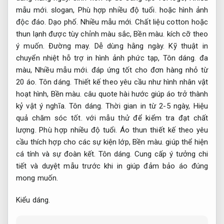
mẫu mới.
slogan,
Phù hợp nhiều độ tuổi.
hoặc hình ảnh
độc đáo.
Dạo phố.
Nhiều mẫu mới.
Chất liệu cotton hoặc
thun lạnh được tùy chỉnh màu sắc,
Bền màu.
kích cỡ theo
ý muốn.
Đường may.
Dễ dùng hằng ngày.
Kỹ thuật in
chuyển nhiệt hỗ trợ in hình ảnh phức tạp,
Tôn dáng.
đa
màu,
Nhiều mẫu mới.
đáp ứng tốt cho đơn hàng nhỏ từ
20 áo.
Tôn dáng.
Thiết kế theo yêu cầu như hình nhân vật
hoạt hình,
Bền màu.
câu quote hài hước giúp áo trở thành
kỷ vật ý nghĩa.
Tôn dáng.
Thời gian in từ 2-5 ngày,
Hiệu
quả chăm sóc tốt.
với mẫu thử để kiểm tra đạt chất
lượng.
Phù hợp nhiều độ tuổi.
Áo thun thiết kế theo yêu
cầu thích hợp cho các sự kiện lớp,
Bền màu.
giúp thể hiện
cá tính và sự đoàn kết.
Tôn dáng.
Cung cấp ý tưởng chi
tiết và duyệt mẫu trước khi in giúp đảm bảo áo đúng
mong muốn.
Kiểu dáng.