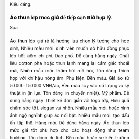
Kiểu dáng.
Áo thun lớp mức giá dễ tiếp cận
Giá hợp lý.
Spa.
Áo thun lớp giá rẻ là hướng lựa chọn lý tưởng cho học
sinh,
Nhiều mẫu mới.
sinh viên muốn sở hữu đồng phục
lớp tiết kiệm chi phí.
Dạo phố.
Dễ dùng hằng ngày.
Chất
liệu cotton pha hoặc thun lạnh mang lại cảm giác thoải
mái,
Nhiều mẫu mới.
thấm hút mồ hôi,
Tôn dáng.
thích
hợp với khí hậu nóng ẩm.
Phụ kiện.
Bền màu.
Giá áo từ
50.000-150.000 VNĐ/áo,
Bền màu.
tùy vào số lượng và kỹ
thuật in (in lụa,
Tôn dáng.
in chuyển nhiệt).
Mỹ phẩm.
Dễ
dùng hằng ngày.
Thiết kế đơn giản với logo lớp,
Hiệu quả
chăm sóc tốt.
slogan vui nhộn,
Nhiều mẫu mới.
hoặc hình
ảnh ngộ nghĩnh giúp áo nổi bật,
Nhiều mẫu mới.
tạo dấu
ấn tập thể.
Hàng mới.
Dễ dùng hằng ngày.
Áo thun lớp
mức giá tốt phù hợp cho các hoạt động như team
building,
Tôn dáng.
du lịch,
Bền màu.
hoặc sự kiện trường