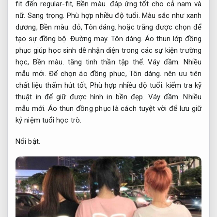
fit đến regular-fit,
Bền màu.
đáp ứng tốt cho cả nam và
nữ.
Sang trọng.
Phù hợp nhiều độ tuổi.
Màu sắc như xanh
dương,
Bền màu.
đỏ,
Tôn dáng.
hoặc trắng được chọn để
tạo sự đồng bộ.
Đường may.
Tôn dáng.
Áo thun lớp đồng
phục giúp học sinh dễ nhận diện trong các sự kiện trường
học,
Bền màu.
tăng tinh thần tập thể.
Váy đầm.
Nhiều
mẫu mới.
Để chọn áo đồng phục,
Tôn dáng.
nên ưu tiên
chất liệu thấm hút tốt,
Phù hợp nhiều độ tuổi.
kiểm tra kỹ
thuật in để giữ được hình in bền đẹp.
Váy đầm.
Nhiều
mẫu mới.
Áo thun đồng phục là cách tuyệt vời để lưu giữ
kỷ niệm tuổi học trò.
Nổi bật.