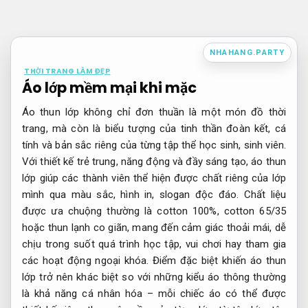
Bỏ
qua
nội
NHAHANG.PARTY
dung
THỜI TRANG LÀM ĐẸP
Áo lớp mềm mại khi mặc
Áo thun lớp không chỉ đơn thuần là một món đồ thời
trang, mà còn là biểu tượng của tinh thần đoàn kết, cá
tính và bản sắc riêng của từng tập thể học sinh, sinh viên.
Với thiết kế trẻ trung, năng động và đầy sáng tạo, áo thun
lớp giúp các thành viên thể hiện được chất riêng của lớp
mình qua màu sắc, hình in, slogan độc đáo. Chất liệu
được ưa chuộng thường là cotton 100%, cotton 65/35
hoặc thun lạnh co giãn, mang đến cảm giác thoải mái, dễ
chịu trong suốt quá trình học tập, vui chơi hay tham gia
các hoạt động ngoại khóa. Điểm đặc biệt khiến áo thun
lớp trở nên khác biệt so với những kiểu áo thông thường
là khả năng cá nhân hóa – mỗi chiếc áo có thể được