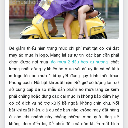
Để giảm thiểu hiện trạng mức chi phí mất tật có khi đặt
may áo mưa in logo,
Mang lại sự tự tin.
các bạn cần phải
chọn được nơi mua
áo mưa 2 đầu hợp xu hướng
chất
lượng nhất công ty khiến áo mưa vải dù uy tín và có khả
in logo lên áo mưa 1 bí quyết đúng quy trình triển khai.
Phong cách.
Nổi bật khi xuất hiện.
Bởi giờ có lượng lớn cơ
sở cung cấp đa số mẫu sản phẩm áo mưa lăng xê kém
phải chăng hoặc dùng các cái mực in không bảo đảm hay
có có dịch vụ hỗ trợ xử lý bề ngoài không chỉn chu.
Nổi
bật khi xuất hiện.
giả dụ các bạn nào không may đặt hàng
ở các chi nhánh này chẳng những món quà tặng sẽ
không đem đến lợi,
Dễ phối đồ.
mà còn khiến mất hình