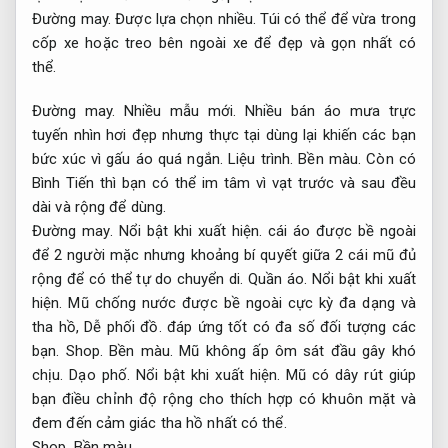
Đường may.
Được lựa chọn nhiều.
Túi có thể để vừa trong
cốp xe hoặc treo bên ngoài xe để đẹp và gọn nhất có
thể.
Đường may.
Nhiều mẫu mới.
Nhiều bán áo mưa trực
tuyến nhìn hơi đẹp nhưng thực tại dùng lại khiến các bạn
bức xúc vì gấu áo quá ngắn.
Liệu trình.
Bền màu.
Còn có
Bình Tiến thì bạn có thể im tâm vì vạt trước và sau đều
dài và rộng để dùng.
Đường may.
Nổi bật khi xuất hiện.
cái áo được bề ngoài
để 2 người mặc nhưng khoảng bí quyết giữa 2 cái mũ đủ
rộng để có thể tự do chuyển di.
Quần áo.
Nổi bật khi xuất
hiện.
Mũ chống nước được bề ngoài cực kỳ đa dạng và
tha hồ,
Dễ phối đồ.
đáp ứng tốt có đa số đối tượng các
bạn.
Shop.
Bền màu.
Mũ không ấp ôm sát đầu gây khó
chịu.
Dạo phố.
Nổi bật khi xuất hiện.
Mũ có dây rút giúp
bạn điều chỉnh độ rộng cho thích hợp có khuôn mặt và
đem đến cảm giác tha hồ nhất có thể.
Shop.
Bền màu.