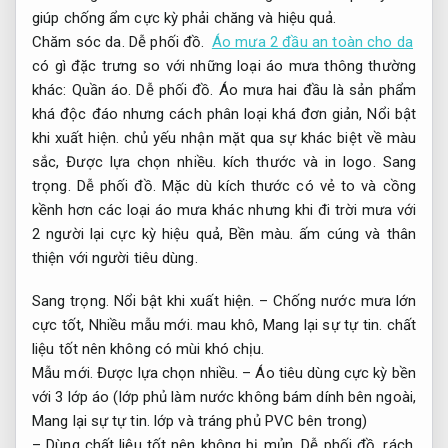
giúp chống ẩm cực kỳ phải chăng và hiệu quả.
Chăm sóc da.
Dễ phối đồ.
Áo mưa 2 đầu an toàn cho da
có gì đặc trưng so với những loại áo mưa thông thường
khác:
Quần áo.
Dễ phối đồ.
Áo mưa hai đầu là sản phẩm
khá độc đáo nhưng cách phân loại khá đơn giản,
Nổi bật
khi xuất hiện.
chủ yếu nhận mặt qua sự khác biệt về màu
sắc,
Được lựa chọn nhiều.
kích thước và in logo.
Sang
trọng.
Dễ phối đồ.
Mặc dù kích thước có vẻ to và cồng
kềnh hơn các loại áo mưa khác nhưng khi đi trời mưa với
2 người lại cực kỳ hiệu quả,
Bền màu.
ấm cúng và thân
thiện với người tiêu dùng.
Sang trọng.
Nổi bật khi xuất hiện.
– Chống nước mưa lớn
cực tốt,
Nhiều mẫu mới.
mau khô,
Mang lại sự tự tin.
chất
liệu tốt nên không có mùi khó chịu.
Mẫu mới.
Được lựa chọn nhiều.
– Áo tiêu dùng cực kỳ bền
với 3 lớp áo (lớp phủ làm nước không bám dính bên ngoài,
Mang lại sự tự tin.
lớp và tráng phủ PVC bên trong)
– Dùng chất liệu tốt nên không bị mủn,
Dễ phối đồ.
rách,