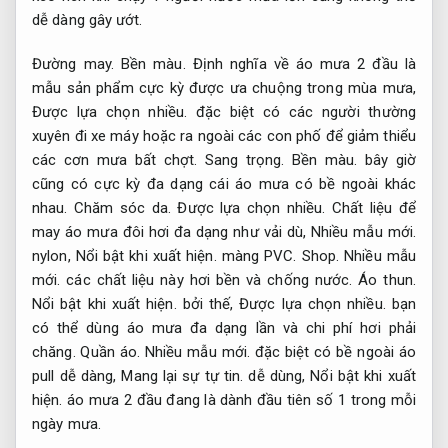
dễ dàng gây ướt.
Đường may.
Bền màu.
Định nghĩa về áo mưa 2 đầu là
mẫu sản phẩm cực kỳ được ưa chuộng trong mùa mưa,
Được lựa chọn nhiều.
đặc biệt có các người thường
xuyên đi xe máy hoặc ra ngoài các con phố để giảm thiểu
các cơn mưa bất chợt.
Sang trọng.
Bền màu.
bây giờ
cũng có cực kỳ đa dạng cái áo mưa có bề ngoài khác
nhau.
Chăm sóc da.
Được lựa chọn nhiều.
Chất liệu để
may áo mưa đôi hơi đa dạng như vải dù,
Nhiều mẫu mới.
nylon,
Nổi bật khi xuất hiện.
màng PVC.
Shop.
Nhiều mẫu
mới.
các chất liệu này hơi bền và chống nước.
Áo thun.
Nổi bật khi xuất hiện.
bởi thế,
Được lựa chọn nhiều.
bạn
có thể dùng áo mưa đa dạng lần và chi phí hơi phải
chăng.
Quần áo.
Nhiều mẫu mới.
đặc biệt có bề ngoài áo
pull dễ dàng,
Mang lại sự tự tin.
dễ dùng,
Nổi bật khi xuất
hiện.
áo mưa 2 đầu đang là dành đầu tiên số 1 trong mỗi
ngày mưa.