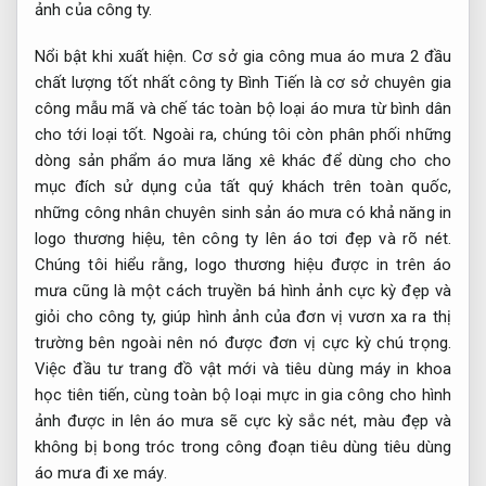
ảnh của công ty.
Nổi bật khi xuất hiện.
Cơ sở gia công mua áo mưa 2 đầu
chất lượng tốt nhất công ty Bình Tiến là cơ sở chuyên gia
công mẫu mã và chế tác toàn bộ loại áo mưa từ bình dân
cho tới loại tốt. Ngoài ra, chúng tôi còn phân phối những
dòng sản phẩm áo mưa lăng xê khác để dùng cho cho
mục đích sử dụng của tất quý khách trên toàn quốc,
những công nhân chuyên sinh sản áo mưa có khả năng in
logo thương hiệu, tên công ty lên áo tơi đẹp và rõ nét.
Chúng tôi hiểu rằng, logo thương hiệu được in trên áo
mưa cũng là một cách truyền bá hình ảnh cực kỳ đẹp và
giỏi cho công ty, giúp hình ảnh của đơn vị vươn xa ra thị
trường bên ngoài nên nó được đơn vị cực kỳ chú trọng.
Việc đầu tư trang đồ vật mới và tiêu dùng máy in khoa
học tiên tiến, cùng toàn bộ loại mực in gia công cho hình
ảnh được in lên áo mưa sẽ cực kỳ sắc nét, màu đẹp và
không bị bong tróc trong công đoạn tiêu dùng tiêu dùng
áo mưa đi xe máy.