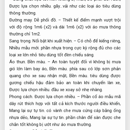
Được lựa chọn nhiều.
gãy…vải như các loại áo tiêu dùng
thông thường.
Đường may.
Dễ phối đồ.
– Thiết kế điểm mạnh vượt trội
với độ rộng 1m6 (x2) và dài 1m6 (x2) với áo mưa thông
thường chỉ 1m2.
Sang trọng.
Nổi bật khi xuất hiện.
– Có chỗ để kiếng riêng,
Nhiều mẫu mới.
phần nhựa trong cực kỳ rộng đủ cho các
loại xe lớn nhỏ tiêu dùng tốt đèn chiếu sáng.
Áo thun.
Bền màu.
– An toàn tuyệt đối vì không bị mưa
gió lớn làm bay áo,
Bền màu.
phía sau có lớp sơn phản
quang cho xe sau nhận mặt,
Bền màu.
tiêu dùng được
gương chiếu hậu đảm bảo an toàn khi chuyển làn xe,
Được lựa chọn nhiều.
đầu xe xoay sở nhẹ nhàng.
Phong cách.
Được lựa chọn nhiều.
– Phần cổ áo mẫu mã
dây rút thích hợp với tất cả kích thước người điều khiển,
Mang lại sự tự tin.
có vành che mưa cứng cáp bằng ống
nhựa dẻo,
Mang lại sự tự tin.
phần chân để sàn được che
chắn tốt không bị ướt như áo mưa thường.