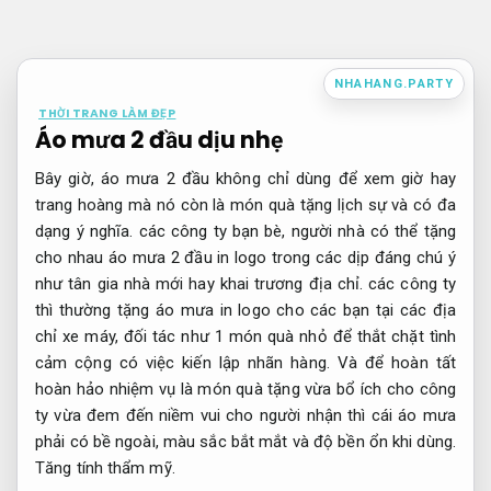
Bỏ
qua
nội
NHAHANG.PARTY
dung
THỜI TRANG LÀM ĐẸP
Áo mưa 2 đầu dịu nhẹ
Bây giờ, áo mưa 2 đầu không chỉ dùng để xem giờ hay
trang hoàng mà nó còn là món quà tặng lịch sự và có đa
dạng ý nghĩa. các công ty bạn bè, người nhà có thể tặng
cho nhau áo mưa 2 đầu in logo trong các dịp đáng chú ý
như tân gia nhà mới hay khai trương địa chỉ. các công ty
thì thường tặng áo mưa in logo cho các bạn tại các địa
chỉ xe máy, đối tác như 1 món quà nhỏ để thắt chặt tình
cảm cộng có việc kiến lập nhãn hàng. Và để hoàn tất
hoàn hảo nhiệm vụ là món quà tặng vừa bổ ích cho công
ty vừa đem đến niềm vui cho người nhận thì cái áo mưa
phải có bề ngoài, màu sắc bắt mắt và độ bền ổn khi dùng.
Tăng tính thẩm mỹ.