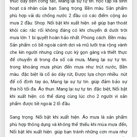
thúc đẩy đến công tác,
Mang lại sự tự tin.
học tập và sinh
hoạt cá nhân của bạn.
Sang trọng.
Bền màu.
Sản phẩm
phù hợp vải dù chống nước 2 đầu có các điểm cộng áo
mưa 2 đầu:
Shop.
Nổi bật khi xuất hiện.
sẽ giúp bạn thoát
khỏi các rắc rối không đáng có khi chuyển di dưới trời
mưa lớn 1 bí quyết hoàn hảo nhất.
Phong cách.
Bền màu.
Sản phẩm có bề ngoài cánh dơi và mũ lưỡi trai rộng vành
che kín người nhưng cũng cực kỳ gọn gàng và thiết thực
để chuyển di trong đa số cái mưa,
Mang lại sự tự tin.
trong khoảng mưa phùn đến mưa như trút nước,
Bền
màu.
đặc biệt là cổ áo dây rút,
Được lựa chọn nhiều.
nút
để cố định tay áo,
Mang lại sự tự tin.
giúp đảm bảo sự
tha hồ tối đa.
Áo thun.
Mang lại sự tự tin.
đặc biệt,
Nổi bật
khi xuất hiện.
có thể dùng cùng lúc cho 2 người vì sản
phẩm được bề ngoài 2 lỗ đầu.
Sang trọng.
Nổi bật khi xuất hiện.
Áo mưa là sản phẩm
phù hợp thông dụng và không thể thiếu khi mùa mưa đến,
Nổi bật khi xuất hiện.
giúp bạn tránh những cơn mưa như