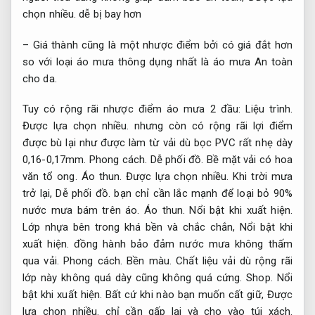
chọn nhiều.
dễ bị bay hơn
– Giá thành cũng là một nhược điểm bởi có giá đắt hơn
so với loại áo mưa thông dụng nhất là áo mưa
An toàn
cho da.
Tuy có rộng rãi nhược điểm áo mưa 2 đầu:
Liệu trình.
Được lựa chọn nhiều.
nhưng còn có rộng rãi lợi điểm
được bù lại như được làm từ vải dù bọc PVC rất nhẹ dày
0,16-0,17mm.
Phong cách.
Dễ phối đồ.
Bề mặt vải có hoa
văn tổ ong.
Áo thun.
Được lựa chọn nhiều.
Khi trời mưa
trở lại,
Dễ phối đồ.
bạn chỉ cần lắc mạnh để loại bỏ 90%
nước mưa bám trên áo.
Áo thun.
Nổi bật khi xuất hiện.
Lớp nhựa bên trong khá bền và chắc chắn,
Nổi bật khi
xuất hiện.
đồng hành bảo đảm nước mưa không thấm
qua vải.
Phong cách.
Bền màu.
Chất liệu vải dù rộng rãi
lớp này không quá dày cũng không quá cứng.
Shop.
Nổi
bật khi xuất hiện.
Bất cứ khi nào bạn muốn cất giữ,
Được
lựa chọn nhiều.
chỉ cần gấp lại và cho vào túi xách.