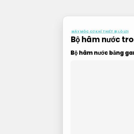
Bỏ
qua
nội
dung
MÁY MÓC CƠ KHÍ THIẾT BỊ LÒ LƠI
Bộ hâm nước tro
Bộ hâm nước bằng ga