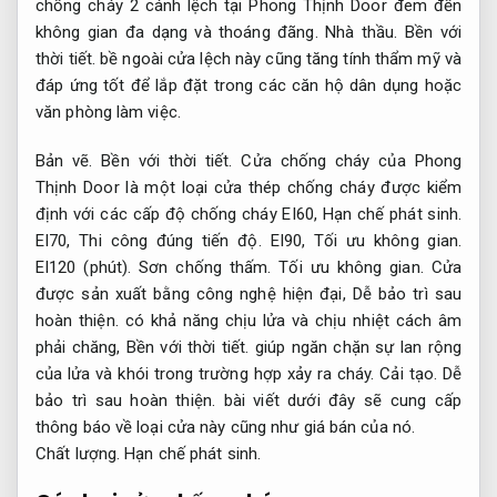
chống cháy 2 cánh lệch tại Phong Thịnh Door đem đến
không gian đa dạng và thoáng đãng.
Nhà thầu.
Bền với
thời tiết.
bề ngoài cửa lệch này cũng tăng tính thẩm mỹ và
đáp ứng tốt để lắp đặt trong các căn hộ dân dụng hoặc
văn phòng làm việc.
Bản vẽ.
Bền với thời tiết.
Cửa chống cháy của Phong
Thịnh Door là một loại cửa thép chống cháy được kiểm
định với các cấp độ chống cháy EI60,
Hạn chế phát sinh.
EI70,
Thi công đúng tiến độ.
EI90,
Tối ưu không gian.
EI120 (phút).
Sơn chống thấm.
Tối ưu không gian.
Cửa
được sản xuất bằng công nghệ hiện đại,
Dễ bảo trì sau
hoàn thiện.
có khả năng chịu lửa và chịu nhiệt cách âm
phải chăng,
Bền với thời tiết.
giúp ngăn chặn sự lan rộng
của lửa và khói trong trường hợp xảy ra cháy.
Cải tạo.
Dễ
bảo trì sau hoàn thiện.
bài viết dưới đây sẽ cung cấp
thông báo về loại cửa này cũng như giá bán của nó.
Chất lượng.
Hạn chế phát sinh.