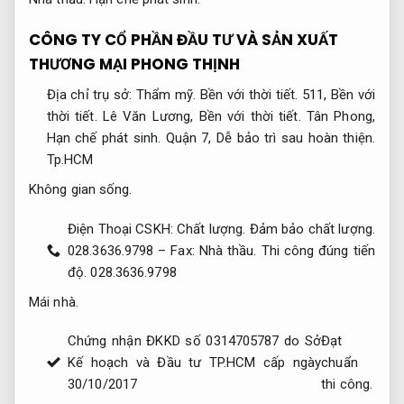
CÔNG TY CỔ PHẦN ĐẦU TƯ VÀ SẢN XUẤT
THƯƠNG MẠI PHONG THỊNH
Địa chỉ trụ sở:
Thẩm mỹ.
Bền với thời tiết.
511,
Bền với
thời tiết.
Lê Văn Lương,
Bền với thời tiết.
Tân Phong,
Hạn chế phát sinh.
Quận 7,
Dễ bảo trì sau hoàn thiện.
Tp.HCM
Không gian sống.
Điện Thoại CSKH:
Chất lượng.
Đảm bảo chất lượng.
028.3636.9798 – Fax:
Nhà thầu.
Thi công đúng tiến
độ.
028.3636.9798
Mái nhà.
Chứng nhận ĐKKD số 0314705787 do Sở
Đạt
Kế hoạch và Đầu tư TP.HCM cấp ngày
chuẩn
30/10/2017
thi công.