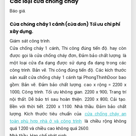
Các loại cửa chống cháy
Báo giá.
Cửa chống cháy 1 cánh (cửa đơn)
Tối ưu chi phí
xây dựng.
Giám sát công trình.
Cửa chống cháy 1 cánh,
Thi công đúng tiến độ.
hay còn
được gọi là cửa chống cháy đơn,
Đảm bảo chất lượng.
là
một loại cửa đa dạng được sử dụng đa dạng trong các
công trình.
Bản vẽ.
Thi công đúng tiến độ.
Các kích thước
sản xuất cửa chống cháy 1 cánh tại PhongThinhDoor bao
gồm:
Bản vẽ.
Đảm bảo chất lượng.
cao x rộng = 2200 x
1000;
Công trình.
Tối ưu không gian.
2200 x 900;
Trang trí
nội thất.
Dễ bảo trì sau hoàn thiện.
2200 x 800;
Cải tạo.
Bền với thời tiết.
2200 x 1100.
Nhà thầu.
Đảm bảo chất
lượng.
Kích thước tiêu chuẩn của
cửa chống cháy an
toàn phù hợp nhà ở và công trình
là chiều rộng không
quá 1200 và chiều cao không quá 2600.
Nhà thầu.
Hạn chế phát sinh.