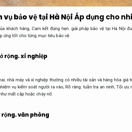
 vụ bảo vệ tại Hà Nội
Áp dụng cho nhi
của khách hàng,
Cam kết đúng hẹn.
giải pháp bảo vệ tại Hà Nội đượ
 ứng tốt cho từng mục tiêu bảo vệ.
ở rộng.
xí nghiệp
hai.
nhà máy và xí nghiệp thường có nhiều tài sản và hàng hóa giá t
nhiệm vụ kiểm soát người ra vào,
Rõ ràng.
tuần tra an ninh,
Tối ưu 
 như mất cắp hoặc cháy nổ.
 rộng.
văn phòng