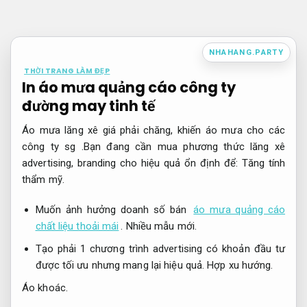
Bỏ
qua
nội
NHAHANG.PARTY
dung
THỜI TRANG LÀM ĐẸP
In áo mưa quảng cáo công ty
đường may tinh tế
Áo mưa lăng xê giá phải chăng, khiến áo mưa cho các
công ty sg .Bạn đang cần mua phương thức lăng xê
advertising, branding cho hiệu quả ổn định để:
Tăng tính
thẩm mỹ.
Muốn ảnh hưởng doanh số bán
áo mưa quảng cáo
chất liệu thoải mái
.
Nhiều mẫu mới.
Tạo phải 1 chương trình advertising có khoản đầu tư
được tối ưu nhưng mang lại hiệu quả.
Hợp xu hướng.
Áo khoác.