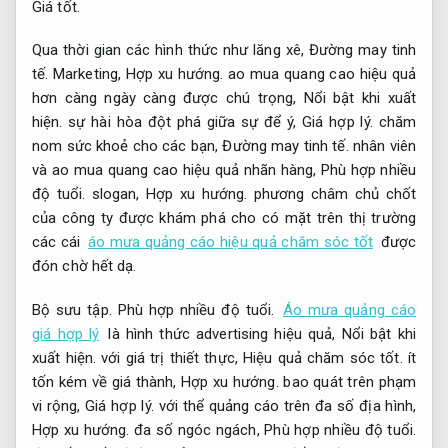
Giá tốt.
Qua thời gian các hình thức như lăng xê,
Đường may tinh
tế.
Marketing,
Hợp xu hướng.
ao mua quang cao hiệu quả
hơn càng ngày càng được chú trọng,
Nổi bật khi xuất
hiện.
sự hài hòa đột phá giữa sự để ý,
Giá hợp lý.
chăm
nom sức khoẻ cho các bạn,
Đường may tinh tế.
nhân viên
và ao mua quang cao hiệu quả nhãn hàng,
Phù hợp nhiều
độ tuổi.
slogan,
Hợp xu hướng.
phương châm chủ chốt
của công ty được khám phá cho có mặt trên thị trường
các cái
áo mưa quảng cáo hiệu quả chăm sóc tốt
được
đón chờ hết dạ.
Bộ sưu tập.
Phù hợp nhiều độ tuổi.
Áo mưa quảng cáo
giá hợp lý
là hình thức advertising hiệu quả,
Nổi bật khi
xuất hiện.
với giá trị thiết thực,
Hiệu quả chăm sóc tốt.
ít
tốn kém về giá thành,
Hợp xu hướng.
bao quát trên phạm
vi rộng,
Giá hợp lý.
với thể quảng cáo trên đa số địa hình,
Hợp xu hướng.
đa số ngóc ngách,
Phù hợp nhiều độ tuổi.