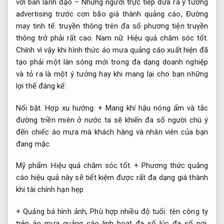
với ban lãnh đạo – Những người trực tiếp đưa ra ý tưởng
advertising trước cơn bão giá thành quảng cáo,
Đường
may tinh tế.
truyền thông trên đa số phương tiện truyền
thông trở phải rất cao.
Nam nữ.
Hiệu quả chăm sóc tốt.
Chính vì vậy khi hình thức áo mưa quảng cáo xuất hiện đã
tạo phải một làn sóng mới trong đa dạng doanh nghiệp
và tỏ ra là một ý tưởng hay khi mang lại cho bạn những
lợi thế đáng kể:
Nổi bật.
Hợp xu hướng.
+ Mang khí hậu nóng ẩm và tắc
đường triền miên ở nước ta sẽ khiến đa số người chú ý
đến chiếc áo mưa mà khách hàng và nhân viên của bạn
đang mặc.
Mỹ phẩm.
Hiệu quả chăm sóc tốt.
+ Phương thức quảng
cáo hiệu quả này sẽ tiết kiệm được rất đa dạng giá thành
khi tài chính hạn hẹp
+ Quảng bá hình ảnh,
Phù hợp nhiều độ tuổi.
tên công ty
trên áo mưa quảng cáo linh hoạt đa số lúc đa số nơi,