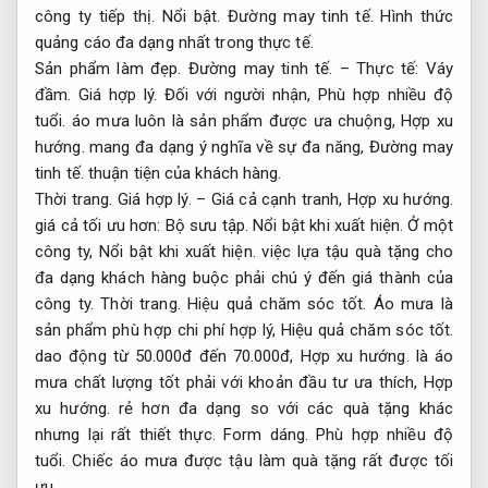
công ty tiếp thị.
Nổi bật.
Đường may tinh tế.
Hình thức
quảng cáo đa dạng nhất trong thực tế.
Sản phẩm làm đẹp.
Đường may tinh tế.
– Thực tế:
Váy
đầm.
Giá hợp lý.
Đối với người nhận,
Phù hợp nhiều độ
tuổi.
áo mưa luôn là sản phẩm được ưa chuộng,
Hợp xu
hướng.
mang đa dạng ý nghĩa về sự đa năng,
Đường may
tinh tế.
thuận tiện của khách hàng.
Thời trang.
Giá hợp lý.
– Giá cả cạnh tranh,
Hợp xu hướng.
giá cả tối ưu hơn:
Bộ sưu tập.
Nổi bật khi xuất hiện.
Ở một
công ty,
Nổi bật khi xuất hiện.
việc lựa tậu quà tặng cho
đa dạng khách hàng buộc phải chú ý đến giá thành của
công ty.
Thời trang.
Hiệu quả chăm sóc tốt.
Áo mưa là
sản phẩm phù hợp chi phí hợp lý,
Hiệu quả chăm sóc tốt.
dao động từ 50.000đ đến 70.000đ,
Hợp xu hướng.
là áo
mưa chất lượng tốt phải với khoản đầu tư ưa thích,
Hợp
xu hướng.
rẻ hơn đa dạng so với các quà tặng khác
nhưng lại rất thiết thực.
Form dáng.
Phù hợp nhiều độ
tuổi.
Chiếc áo mưa được tậu làm quà tặng rất được tối
ưu.