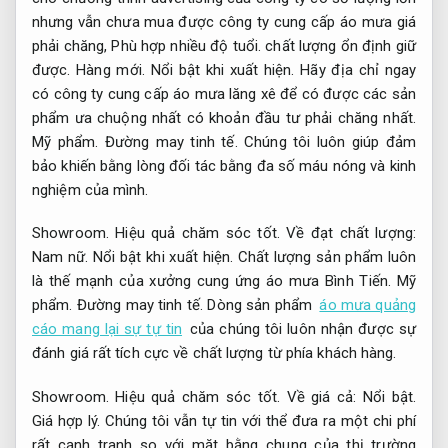
nhưng vẫn chưa mua được công ty cung cấp áo mưa giá
phải chăng,
Phù hợp nhiều độ tuổi.
chất lượng ổn định giữ
được.
Hàng mới.
Nổi bật khi xuất hiện.
Hãy địa chỉ ngay
có công ty cung cấp áo mưa lăng xê để có được các sản
phẩm ưa chuộng nhất có khoản đầu tư phải chăng nhất.
Mỹ phẩm.
Đường may tinh tế.
Chúng tôi luôn giúp đảm
bảo khiến bằng lòng đối tác bằng đa số máu nóng và kinh
nghiệm của mình.
Showroom.
Hiệu quả chăm sóc tốt.
Về đạt chất lượng:
Nam nữ.
Nổi bật khi xuất hiện.
Chất lượng sản phẩm luôn
là thế mạnh của xưởng cung ứng áo mưa Bình Tiến.
Mỹ
phẩm.
Đường may tinh tế.
Dòng sản phẩm
áo mưa quảng
cáo mang lại sự tự tin
của chúng tôi luôn nhận được sự
đánh giá rất tích cực về chất lượng từ phía khách hàng.
Showroom.
Hiệu quả chăm sóc tốt.
Về giá cả:
Nổi bật.
Giá hợp lý.
Chúng tôi vẫn tự tin với thể đưa ra một chi phí
rất cạnh tranh so với mặt bằng chung của thị trường