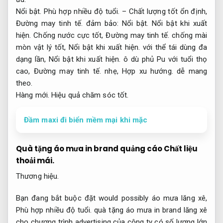
Nổi bật.
Phù hợp nhiều độ tuổi.
– Chất lượng tốt ổn định,
Đường may tinh tế.
đảm bảo:
Nổi bật.
Nổi bật khi xuất
hiện.
Chống nước cực tốt,
Đường may tinh tế.
chống mài
mòn vật lý tốt,
Nổi bật khi xuất hiện.
với thể tái dùng đa
dạng lần,
Nổi bật khi xuất hiện.
ô dù phủ Pu với tuổi thọ
cao,
Đường may tinh tế.
nhẹ,
Hợp xu hướng.
dễ mang
theo.
Hàng mới.
Hiệu quả chăm sóc tốt.
Đầm maxi đi biển mềm mại khi mặc
Quà tặng áo mưa in brand quảng cáo
Chất liệu
thoải mái.
Thương hiệu.
Bạn đang bắt buộc đặt would possibly áo mưa lăng xê,
Phù hợp nhiều độ tuổi.
quà tặng áo mưa in brand lăng xê
cho chương trình advertising của công ty có số lượng lớn