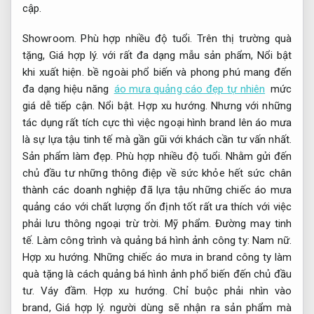
cập.
Showroom.
Phù hợp nhiều độ tuổi.
Trên thị trường quà
tặng,
Giá hợp lý.
với rất đa dạng mẫu sản phẩm,
Nổi bật
khi xuất hiện.
bề ngoài phổ biến và phong phú mang đến
đa dạng hiệu năng
áo mưa quảng cáo đẹp tự nhiên
mức
giá dễ tiếp cận.
Nổi bật.
Hợp xu hướng.
Nhưng với những
tác dụng rất tích cực thì việc ngoại hình brand lên áo mưa
là sự lựa tậu tinh tế mà gần gũi với khách cần tư vấn nhất.
Sản phẩm làm đẹp.
Phù hợp nhiều độ tuổi.
Nhằm gửi đến
chủ đầu tư những thông điệp về sức khỏe hết sức chân
thành các doanh nghiệp đã lựa tậu những chiếc áo mưa
quảng cáo với chất lượng ổn định tốt rất ưa thích với việc
phải lưu thông ngoại trừ trời.
Mỹ phẩm.
Đường may tinh
tế.
Làm công trình và quảng bá hình ảnh công ty:
Nam nữ.
Hợp xu hướng.
Những chiếc áo mưa in brand công ty làm
quà tặng là cách quảng bá hình ảnh phổ biến đến chủ đầu
tư.
Váy đầm.
Hợp xu hướng.
Chỉ buộc phải nhìn vào
brand,
Giá hợp lý.
người dùng sẽ nhận ra sản phẩm mà