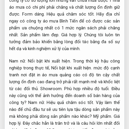
công ty có số lượng lớn nhưng vẫn chưa mua được 1 nhà
áo mưa có chi phí phải chăng và chất lượng ổn định giữ
được.
Form dáng.
Hiệu quả chăm sóc tốt.
Hãy địa chỉ
ngay có công ty áo mưa Bình Tiến để có được các sản
phẩm ưa chuộng nhất có 1 mức ngân sách phải chăng
nhất.
Sản phẩm làm đẹp.
Giá hợp lý.
Chúng tôi luôn tin
tưởng đảm bảo khiến bằng lòng đối tác bằng đa số sự
hết dạ và kinh nghiệm xử lý của mình.
Nam nữ.
Nổi bật khi xuất hiện.
Trong thời kỳ hậu công
nghiệp trong thực tế,
Nổi bật khi xuất hiện.
mức độ cạnh
tranh nơi đặt in áo mưa quảng cáo có độ tin cậy chất
lượng ổn định cao đang trở phải rất mạnh mẽ và khốc liệt
từ các đối thủ.
Showroom.
Phù hợp nhiều độ tuổi.
Điều
này cũng với thể ảnh hưởng đến doanh số bán hàng của
công ty?
Nam nữ.
Hiệu quả chăm sóc tốt.
Vậy làm thế
nào để chủ đầu tư sẽ ưu tiên lựa tậu dòng sản phẩm này
mà không phải dòng sản phẩm nào khác?
Mỹ phẩm.
Giá
hợp lý.
Đây chắc hẳn là trăn trở và là câu hỏi lớn nhất đối