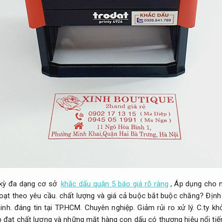
 kỳ đa dạng cơ sở
khắc dấu quận 5 báo giá rõ ràng
,
Áp dụng cho n
oạt theo yêu cầu.
chất lượng và giá cả buộc bắt buộc chăng?
Định
inh.
đáng tin tại TP.HCM.
Chuyên nghiệp.
Giảm rủi ro xử lý.
C.ty kh
 đạt chất lượng và những mặt hàng con dấu có thương hiệu nổi tiế