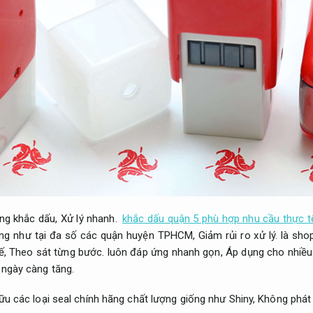
ng khắc dấu,
Xử lý nhanh.
khắc dấu quận 5 phù hợp nhu cầu thực t
ống như tại đa số các quận huyện TPHCM,
Giảm rủi ro xử lý.
là shop
ế,
Theo sát từng bước.
luôn đáp ứng nhanh gọn,
Áp dụng cho nhiều
 ngày càng tăng.
u các loại seal chính hãng chất lượng giống như Shiny,
Không phát 