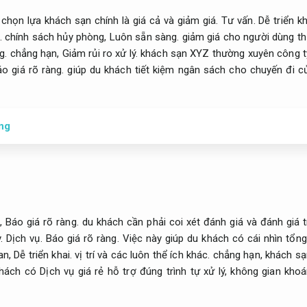
 chọn lựa khách sạn chính là giá cả và giảm giá.
Tư vấn.
Dễ triển kh
.
chính sách hủy phòng,
Luôn sẵn sàng.
giảm giá cho người dùng th
g.
chẳng hạn,
Giảm rủi ro xử lý.
khách sạn XYZ thường xuyên công ty
o giá rõ ràng.
giúp du khách tiết kiệm ngân sách cho chuyến đi 
ng
g,
Báo giá rõ ràng.
du khách cần phải coi xét đánh giá và đánh giá 
y.
Dịch vụ.
Báo giá rõ ràng.
Việc này giúp du khách có cái nhìn tổng
an,
Dễ triển khai.
vị trí và các luôn thể ích khác. chẳng hạn, khách
hách có Dịch vụ giá rẻ hỗ trợ đúng trình tự xử lý, không gian kh