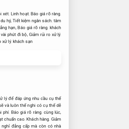
i xét.
Linh hoạt.
Báo giá rõ ràng.
du hý,
Tiết kiệm ngân sách.
tâm
ẳng hạn,
Báo giá rõ ràng.
khách
vài phút đi bộ,
Giảm rủi ro xử lý.
 xử lý.
khách sạn
xử lý để đáp ứng nhu cầu cụ thể
ẽ và luôn thể nghi có cụ thể dễ
i phí.
Báo giá rõ ràng.
cùng lúc,
ạt chuẩn cao.
Khách hàng.
Giảm
 nghỉ đẳng cấp mà còn có nhà