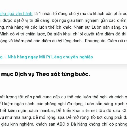
iệu quả vận hành
là 1 nhân tố đáng chú ý mà du khách cần phải co
 được đặt ở vị trí dễ dàng,
Đội ngũ giàu kinh nghiệm.
gần các điểm 
ng.
nhà hàng và các luôn thể ích khác.
Nhân sự.
Luôn sẵn sàng.
ch
inh có vị trí chiến lược,
Dễ triển khai.
chỉ bí quyết tâm điểm đô thị 
động và khám phá các điểm du hý lừng danh.
Phương án.
Giảm rủi ro
g – Nhà hàng ngay Mã Pí Lèng chuyên nghiệp
g mục Dịch vụ
Theo sát từng bước.
ất lượng tốt cần phải cung cấp cụ thể các luôn thể nghi và cách 
ết kiệm ngân sách.
các phòng nghỉ đa dạng,
Luôn sẵn sàng.
sạch s
Tiết kiệm ngân sách.
minibar,
Dễ triển khai.
internet tốc độ cao.
Ch
vụ như nhà hàng,
Dễ mở rộng.
spa,
Dễ mở rộng.
hồ bơi cũng phải đ
 giàu kinh nghiệm.
khách sạn ABC ở Đà Nẵng không chỉ có phòng