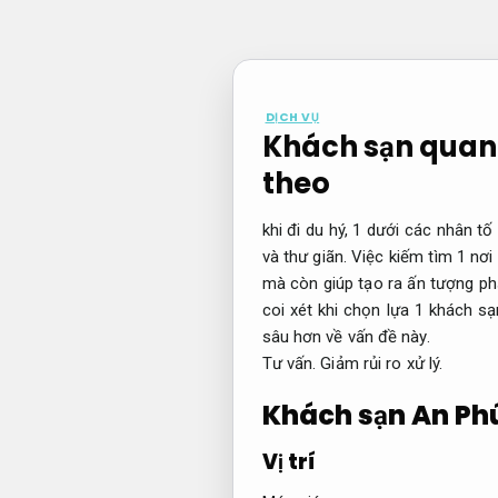
Bỏ
qua
nội
dung
DỊCH VỤ
Khách sạn quan 
theo
khi đi du hý, 1 dưới các nhân t
và thư giãn. Việc kiếm tìm 1 n
mà còn giúp tạo ra ấn tượng ph
coi xét khi chọn lựa 1 khách s
sâu hơn về vấn đề này.
Tư vấn.
Giảm rủi ro xử lý.
Khách sạn An Ph
Vị trí