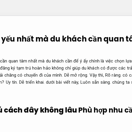
yếu nhất mà du khách cần quan tâ
ố cần quan tâm nhất mà du khách cần để ý ấy chính là việc chọn lự
ơi đăng ký tạm trú hoàn hảo không chỉ giúp du khách có được các tr
ải chăng có chuyến đi của mình.
Dễ mở rộng.
Vậy thì,
Rõ ràng.
có cá
ạn?
Uy tín.
Dễ triển khai.
dưới bài viết này,
Luôn sẵn sàng.
chúng ta 
ú cách đây không lâu
Phù hợp nhu cầ