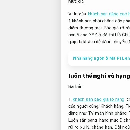
Mức giá.
Vị trí của
khách sạn nâng cao h
1 khách sạn phải chăng cần phải
điểm thương mại,
Báo giá rõ rà
sạn 5 sao XYZ ở đô thị Hồ Chí M
giúp du khách dễ dàng chuyển 
Nhà hàng ngon ở Ma Pi Len
luôn thể nghi và hạn
Bài bản.
1
khách sạn báo giá rõ ràng
ch
của người dùng.
Khách hàng.
Ti
dàng như TV màn hình phẳng,
Luôn sẵn sàng.
hạng mục Dịch 
rủi ro xử lý.
chẳng hạn,
Đội ngũ