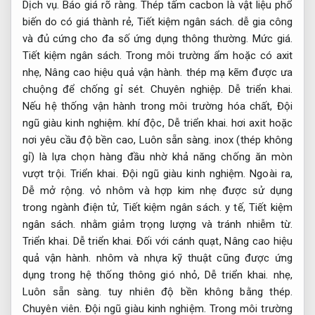
Dịch vụ.
Báo giá rõ ràng.
Thép tấm cacbon là vật liệu phổ
biến do có giá thành rẻ,
Tiết kiệm ngân sách.
dễ gia công
và đủ cứng cho đa số ứng dụng thông thường.
Mức giá.
Tiết kiệm ngân sách.
Trong môi trường ẩm hoặc có axit
nhẹ,
Nâng cao hiệu quả vận hành.
thép mạ kẽm được ưa
chuộng để chống gỉ sét.
Chuyên nghiệp.
Dễ triển khai.
Nếu hệ thống vận hành trong môi trường hóa chất,
Đội
ngũ giàu kinh nghiệm.
khí độc,
Dễ triển khai.
hơi axit hoặc
nơi yêu cầu độ bền cao,
Luôn sẵn sàng.
inox (thép không
gỉ) là lựa chọn hàng đầu nhờ khả năng chống ăn mòn
vượt trội.
Triển khai.
Đội ngũ giàu kinh nghiệm.
Ngoài ra,
Dễ mở rộng.
vỏ nhôm và hợp kim nhẹ được sử dụng
trong ngành điện tử,
Tiết kiệm ngân sách.
y tế,
Tiết kiệm
ngân sách.
nhằm giảm trọng lượng và tránh nhiễm từ.
Triển khai.
Dễ triển khai.
Đối với cánh quạt,
Nâng cao hiệu
quả vận hành.
nhôm và nhựa kỹ thuật cũng được ứng
dụng trong hệ thống thông gió nhỏ,
Dễ triển khai.
nhẹ,
Luôn sẵn sàng.
tuy nhiên độ bền không bằng thép.
Chuyên viên.
Đội ngũ giàu kinh nghiệm.
Trong môi trường