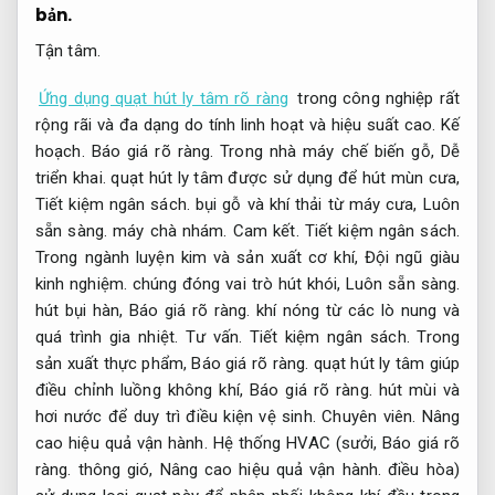
bản.
Tận tâm.
Ứng dụng quạt hút ly tâm rõ ràng
trong công nghiệp rất
rộng rãi và đa dạng do tính linh hoạt và hiệu suất cao.
Kế
hoạch.
Báo giá rõ ràng.
Trong nhà máy chế biến gỗ,
Dễ
triển khai.
quạt hút ly tâm được sử dụng để hút mùn cưa,
Tiết kiệm ngân sách.
bụi gỗ và khí thải từ máy cưa,
Luôn
sẵn sàng.
máy chà nhám.
Cam kết.
Tiết kiệm ngân sách.
Trong ngành luyện kim và sản xuất cơ khí,
Đội ngũ giàu
kinh nghiệm.
chúng đóng vai trò hút khói,
Luôn sẵn sàng.
hút bụi hàn,
Báo giá rõ ràng.
khí nóng từ các lò nung và
quá trình gia nhiệt.
Tư vấn.
Tiết kiệm ngân sách.
Trong
sản xuất thực phẩm,
Báo giá rõ ràng.
quạt hút ly tâm giúp
điều chỉnh luồng không khí,
Báo giá rõ ràng.
hút mùi và
hơi nước để duy trì điều kiện vệ sinh.
Chuyên viên.
Nâng
cao hiệu quả vận hành.
Hệ thống HVAC (sưởi,
Báo giá rõ
ràng.
thông gió,
Nâng cao hiệu quả vận hành.
điều hòa)