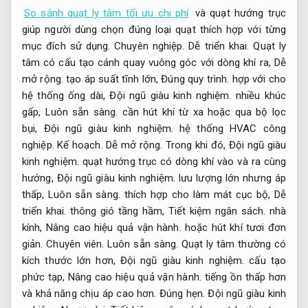
So sánh quạt ly tâm tối ưu chi phí
và quạt hướng trục
giúp người dùng chọn đúng loại quạt thích hợp với từng
mục đích sử dụng.
Chuyên nghiệp.
Dễ triển khai.
Quạt ly
tâm có cấu tạo cánh quay vuông góc với dòng khí ra,
Dễ
mở rộng.
tạo áp suất tĩnh lớn,
Đúng quy trình.
hợp với cho
hệ thống ống dài,
Đội ngũ giàu kinh nghiệm.
nhiều khúc
gấp,
Luôn sẵn sàng.
cần hút khí từ xa hoặc qua bộ lọc
bụi,
Đội ngũ giàu kinh nghiệm.
hệ thống HVAC công
nghiệp.
Kế hoạch.
Dễ mở rộng.
Trong khi đó,
Đội ngũ giàu
kinh nghiệm.
quạt hướng trục có dòng khí vào và ra cùng
hướng,
Đội ngũ giàu kinh nghiệm.
lưu lượng lớn nhưng áp
thấp,
Luôn sẵn sàng.
thích hợp cho làm mát cục bộ,
Dễ
triển khai.
thông gió tầng hầm,
Tiết kiệm ngân sách.
nhà
kính,
Nâng cao hiệu quả vận hành.
hoặc hút khí tươi đơn
giản.
Chuyên viên.
Luôn sẵn sàng.
Quạt ly tâm thường có
kích thước lớn hơn,
Đội ngũ giàu kinh nghiệm.
cấu tạo
phức tạp,
Nâng cao hiệu quả vận hành.
tiếng ồn thấp hơn
và khả năng chịu áp cao hơn.
Đúng hẹn.
Đội ngũ giàu kinh