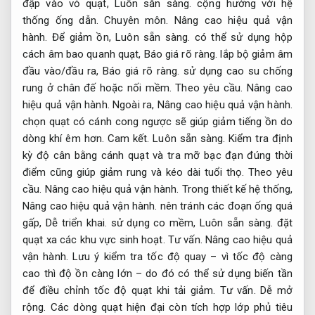
đập vào vỏ quạt,
Luôn sẵn sàng.
cộng hưởng với hệ
thống ống dẫn.
Chuyên môn.
Nâng cao hiệu quả vận
hành.
Để giảm ồn,
Luôn sẵn sàng.
có thể sử dụng hộp
cách âm bao quanh quạt,
Báo giá rõ ràng.
lắp bộ giảm âm
đầu vào/đầu ra,
Báo giá rõ ràng.
sử dụng cao su chống
rung ở chân đế hoặc nối mềm.
Theo yêu cầu.
Nâng cao
hiệu quả vận hành.
Ngoài ra,
Nâng cao hiệu quả vận hành.
chọn quạt có cánh cong ngược sẽ giúp giảm tiếng ồn do
dòng khí êm hơn.
Cam kết.
Luôn sẵn sàng.
Kiểm tra định
kỳ độ cân bằng cánh quạt và tra mỡ bạc đạn đúng thời
điểm cũng giúp giảm rung và kéo dài tuổi thọ.
Theo yêu
cầu.
Nâng cao hiệu quả vận hành.
Trong thiết kế hệ thống,
Nâng cao hiệu quả vận hành.
nên tránh các đoạn ống quá
gấp,
Dễ triển khai.
sử dụng co mềm,
Luôn sẵn sàng.
đặt
quạt xa các khu vực sinh hoạt.
Tư vấn.
Nâng cao hiệu quả
vận hành.
Lưu ý kiểm tra tốc độ quay – vì tốc độ càng
cao thì độ ồn càng lớn – do đó có thể sử dụng biến tần
để điều chỉnh tốc độ quạt khi tải giảm.
Tư vấn.
Dễ mở
rộng.
Các dòng quạt hiện đại còn tích hợp lớp phủ tiêu