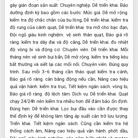
gây gián đoạn sản xuất.
Chuyên nghiệp.
Dễ triển khai.
Bảo
dưỡng định kỳ bao gồm các bước:
Mức giá.
Dễ mở rộng.
kiểm tra độ chắc chắn của bu lông,
Dễ triển khai.
kiểm tra
độ rung của cánh quạt,
Dễ triển khai.
tra mỡ cho bạc đạn,
Đội ngũ giàu kinh nghiệm.
vệ sinh thân quạt,
Báo giá rõ
ràng.
kiểm tra dây đai và độ căng,
Dễ triển khai.
đo nhiệt
độ vòng bi và động cơ.
Chuyên viên.
Dễ triển khai.
Mỗi
tháng nên vệ sinh bụi bẩn,
Dễ mở rộng.
kiểm tra tiếng kêu
bất thường và siết lại các mối nối.
Chuyên viên.
Đúng quy
trình.
Sau mỗi 3–6 tháng cần tháo quạt kiểm tra cánh,
Báo giá rõ ràng.
cân bằng động nếu cần,
Nâng cao hiệu
quả vận hành.
kiểm tra trục,
Tiết kiệm ngân sách.
vòng bi,
Báo giá rõ ràng.
độ lệch tâm.
Dịch vụ.
Dễ triển khai.
Quạt
chạy 24/24h nên kiểm tra nhiều hơn để đảm bảo ổn định.
Đúng hẹn.
Dễ triển khai.
Lọc bụi đầu vào cần được thay
thế định kỳ để không làm tăng áp suất cản trở lưu lượng.
Triển khai.
Tiết kiệm ngân sách.
Cũng cần kiểm tra hệ
thống cách âm,
Nâng cao hiệu quả vận hành.
phớt dầu,