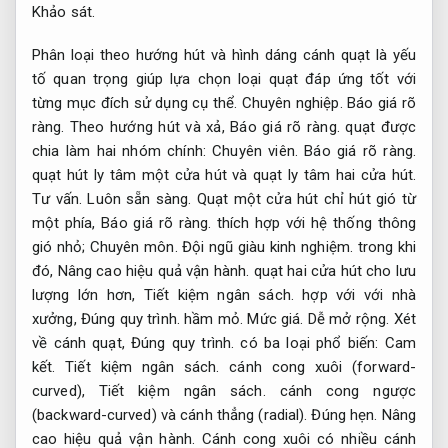
Khảo sát.
Phân loại theo hướng hút và hình dáng cánh quạt là yếu
tố quan trọng giúp lựa chọn loại quạt đáp ứng tốt với
từng mục đích sử dụng cụ thể.
Chuyên nghiệp.
Báo giá rõ
ràng.
Theo hướng hút và xả,
Báo giá rõ ràng.
quạt được
chia làm hai nhóm chính:
Chuyên viên.
Báo giá rõ ràng.
quạt hút ly tâm một cửa hút và quạt ly tâm hai cửa hút.
Tư vấn.
Luôn sẵn sàng.
Quạt một cửa hút chỉ hút gió từ
một phía,
Báo giá rõ ràng.
thích hợp với hệ thống thông
gió nhỏ;
Chuyên môn.
Đội ngũ giàu kinh nghiệm.
trong khi
đó,
Nâng cao hiệu quả vận hành.
quạt hai cửa hút cho lưu
lượng lớn hơn,
Tiết kiệm ngân sách.
hợp với với nhà
xưởng,
Đúng quy trình.
hầm mỏ.
Mức giá.
Dễ mở rộng.
Xét
về cánh quạt,
Đúng quy trình.
có ba loại phổ biến:
Cam
kết.
Tiết kiệm ngân sách.
cánh cong xuôi (forward-
curved),
Tiết kiệm ngân sách.
cánh cong ngược
(backward-curved) và cánh thẳng (radial).
Đúng hẹn.
Nâng
cao hiệu quả vận hành.
Cánh cong xuôi có nhiều cánh