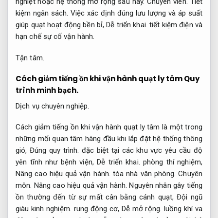
nghiệt hoặc hệ thống mở rộng sau này.
Chuyên viên.
Tiết
kiệm ngân sách.
Việc xác định đúng lưu lượng và áp suất
giúp quạt hoạt động bền bỉ,
Dễ triển khai.
tiết kiệm điện và
hạn chế sự cố vận hành.
Tận tâm.
Cách giảm tiếng ồn khi vận hành quạt ly tâm
Quy
trình minh bạch.
Dịch vụ chuyên nghiệp.
Cách giảm tiếng ồn khi vận hành quạt ly tâm là một trong
những mối quan tâm hàng đầu khi lắp đặt hệ thống thông
gió,
Đúng quy trình.
đặc biệt tại các khu vực yêu cầu độ
yên tĩnh như bệnh viện,
Dễ triển khai.
phòng thí nghiệm,
Nâng cao hiệu quả vận hành.
tòa nhà văn phòng.
Chuyên
môn.
Nâng cao hiệu quả vận hành.
Nguyên nhân gây tiếng
ồn thường đến từ sự mất cân bằng cánh quạt,
Đội ngũ
giàu kinh nghiệm.
rung động cơ,
Dễ mở rộng.
luồng khí va