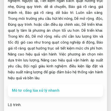
nghiệm.
Ngược lại,
Tiết kiệm ngân sách.
quạt hướng trục
nhẹ,
Đúng quy trình.
dễ di chuyển,
Báo giá rõ ràng.
giá
thành rẻ,
Báo giá rõ ràng.
dễ bảo trì.
Luôn sẵn sàng.
Trong môi trường yêu cầu hút khí nóng,
Dễ mở rộng.
độc,
Đúng quy trình.
hoặc cần điều áp chính xác,
Dễ triển khai.
quạt ly tâm là phương án chọn tối ưu hơn.
Dễ triển khai.
Trong khi đó,
Dễ mở rộng.
nếu chỉ cần lưu lượng lớn và
tốc độ gió cao như trong quạt công nghiệp di động,
Báo
giá rõ ràng.
quạt hướng trục sẽ tiết kiệm mức chi phí hơn.
Nâng cao hiệu quả vận hành.
Việc phương án chọn nên
dựa trên lưu lượng,
Nâng cao hiệu quả vận hành.
áp suất
yêu cầu,
Đội ngũ giàu kinh nghiệm.
điều kiện lắp đặt và
hiệu suất năng lượng để giúp đảm bảo hệ thống vận hành
hiệu quả và bền lâu.
Mô tơ cổng lùa xử lý nhanh
Lộ trình.