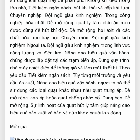
sử dụng loại quạt này để phân phối không khí đều trong
tòa nhà,
Tiết kiệm ngân sách.
hút khí thải và cấp khí tươi.
Chuyên nghiệp.
Đội ngũ giàu kinh nghiệm.
Trong công
nghiệp hóa chất,
Dễ mở rộng.
quạt ly tâm chịu ăn mòn
được dùng để hút khí độc,
Dễ mở rộng.
hơi axit và các
chất hóa học bay hơi.
Chuyên môn.
Đội ngũ giàu kinh
nghiệm.
Ngoài ra,
Đội ngũ giàu kinh nghiệm.
trong lĩnh vực
năng lượng và điện lực,
Nâng cao hiệu quả vận hành.
chúng được lắp đặt tại các trạm biến áp,
Đúng quy trình.
nhà máy nhiệt điện để thông gió và làm mát thiết bị.
Theo
yêu cầu.
Tiết kiệm ngân sách.
Tùy từng môi trường và yêu
cầu áp suất,
Nâng cao hiệu quả vận hành.
người ta có thể
sử dụng các loại quạt khác nhau như quạt trung áp,
Dễ
mở rộng.
cao áp hoặc quạt chống cháy nổ.
Đúng hẹn.
Dễ
mở rộng.
Sự linh hoạt của quạt hút ly tâm giúp nâng cao
hiệu quả sản xuất và bảo vệ sức khỏe người lao động.
Mức giá.