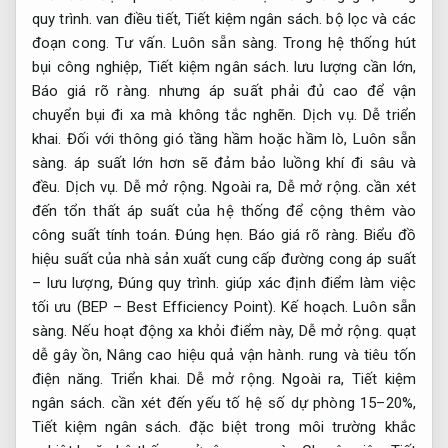
quy trình.
van điều tiết,
Tiết kiệm ngân sách.
bộ lọc và các
đoạn cong.
Tư vấn.
Luôn sẵn sàng.
Trong hệ thống hút
bụi công nghiệp,
Tiết kiệm ngân sách.
lưu lượng cần lớn,
Báo giá rõ ràng.
nhưng áp suất phải đủ cao để vận
chuyển bụi đi xa mà không tắc nghẽn.
Dịch vụ.
Dễ triển
khai.
Đối với thông gió tầng hầm hoặc hầm lò,
Luôn sẵn
sàng.
áp suất lớn hơn sẽ đảm bảo luồng khí đi sâu và
đều.
Dịch vụ.
Dễ mở rộng.
Ngoài ra,
Dễ mở rộng.
cần xét
đến tổn thất áp suất của hệ thống để cộng thêm vào
công suất tính toán.
Đúng hẹn.
Báo giá rõ ràng.
Biểu đồ
hiệu suất của nhà sản xuất cung cấp đường cong áp suất
– lưu lượng,
Đúng quy trình.
giúp xác định điểm làm việc
tối ưu (BEP – Best Efficiency Point).
Kế hoạch.
Luôn sẵn
sàng.
Nếu hoạt động xa khỏi điểm này,
Dễ mở rộng.
quạt
dễ gây ồn,
Nâng cao hiệu quả vận hành.
rung và tiêu tốn
điện năng.
Triển khai.
Dễ mở rộng.
Ngoài ra,
Tiết kiệm
ngân sách.
cần xét đến yếu tố hệ số dự phòng 15–20%,
Tiết kiệm ngân sách.
đặc biệt trong môi trường khắc