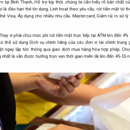
ểm tại Bình Thạnh,
Hỗ trợ kịp thời.
chúng ta cần hiểu rõ bản chất c
ọi là đáo hạn thẻ tín dụng,
Linh hoạt theo yêu cầu.
rút tiền mặt từ th
thẻ Visa,
Áp dụng cho nhiều nhu cầu.
Mastercard,
Giảm rủi ro xử lý.
hay vì phải chịu mức phí rút tiền mặt trực tiếp tại ATM lên đến 4% 
ó thể sử dụng Dịch vụ chính hãng của các đơn vị tài chính trung 
mặt ngay lập tức thông qua giao dịch mua hàng hóa hợp pháp,
Chu
g nhất là vẫn được hưởng trọn vẹn thời gian miễn lãi lên đến 45-55 