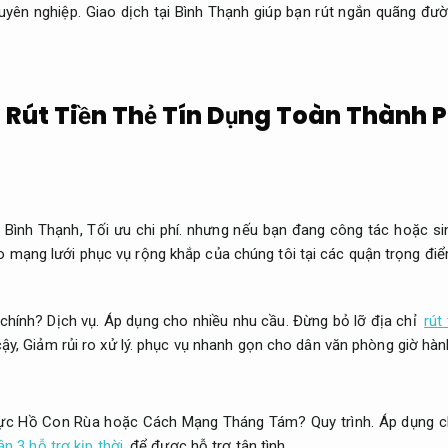
uyên nghiệp.
Giao dịch tại Bình Thạnh giúp bạn rút ngắn quãng đư
i Rút Tiền Thẻ Tín Dụng Toàn Thành 
i Bình Thạnh,
Tối ưu chi phí.
nhưng nếu bạn đang công tác hoặc si
 mạng lưới phục vụ rộng khắp của chúng tôi tại các quận trọng đi
 chính?
Dịch vụ.
Áp dụng cho nhiều nhu cầu.
Đừng bỏ lỡ địa chỉ
rút
cậy,
Giảm rủi ro xử lý.
phục vụ nhanh gọn cho dân văn phòng giờ hành
 vực Hồ Con Rùa hoặc Cách Mạng Tháng Tám?
Quy trình.
Áp dụng c
ận 3 hỗ trợ kịp thời
để được hỗ trợ tận tình.