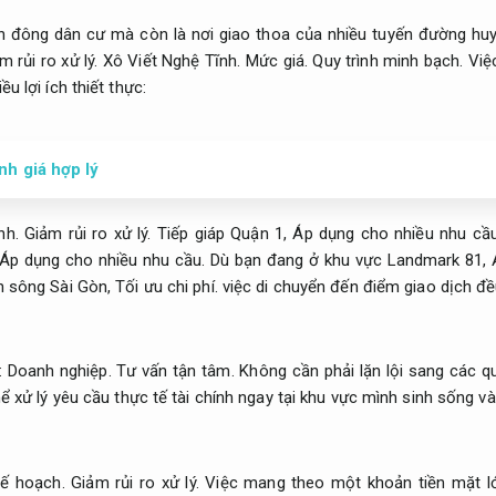
àn đông dân cư mà còn là nơi giao thoa của nhiều tuyến đường hu
m rủi ro xử lý.
Xô Viết Nghệ Tĩnh.
Mức giá.
Quy trình minh bạch.
Việc
u lợi ích thiết thực:
nh giá hợp lý
nh.
Giảm rủi ro xử lý.
Tiếp giáp Quận 1,
Áp dụng cho nhiều nhu cầu
Áp dụng cho nhiều nhu cầu.
Dù bạn đang ở khu vực Landmark 81,
n sông Sài Gòn,
Tối ưu chi phí.
việc di chuyển đến điểm giao dịch đề
n:
Doanh nghiệp.
Tư vấn tận tâm.
Không cần phải lặn lội sang các 
 xử lý yêu cầu thực tế tài chính ngay tại khu vực mình sinh sống và
ế hoạch.
Giảm rủi ro xử lý.
Việc mang theo một khoản tiền mặt lớ