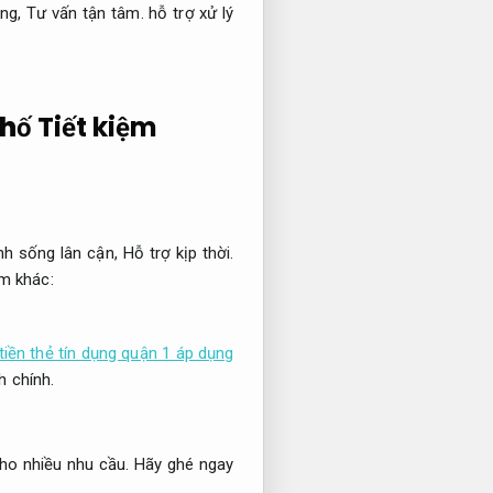
ờng,
Tư vấn tận tâm.
hỗ trợ xử lý
Phố
Tiết kiệm
nh sống lân cận,
Hỗ trợ kịp thời.
ểm khác:
 tiền thẻ tín dụng quận 1 áp dụng
 chính.
ho nhiều nhu cầu.
Hãy ghé ngay