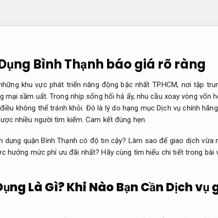
 Dụng Bình Thạnh báo giá rõ ràng
những khu vực phát triển năng động bậc nhất TP.HCM, nơi tập tr
g mại sầm uất. Trong nhịp sống hối hả ấy, nhu cầu xoay vòng vốn h
điều không thể tránh khỏi. Đó là lý do hạng mục Dịch vụ chính hãng 
được nhiều người tìm kiếm.
Cam kết đúng hẹn.
ẻ tín dụng quận Bình Thạnh có độ tin cậy? Làm sao để giao dịch v
 hưởng mức phí ưu đãi nhất? Hãy cùng tìm hiểu chi tiết trong bài v
Dụng Là Gì? Khi Nào Bạn Cần Dịch vụ 