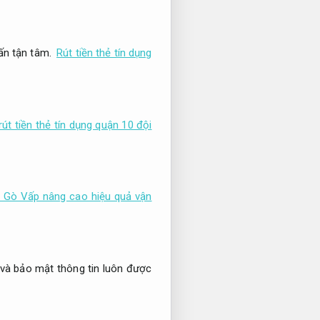
ấn tận tâm.
Rút tiền thẻ tín dụng
rút tiền thẻ tín dụng quận 10 đội
nh Gò Vấp nâng cao hiệu quả vận
 và bảo mật thông tin luôn được