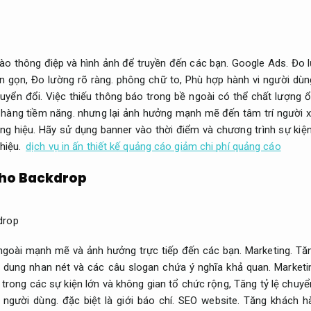
vào thông điệp và hình ảnh để truyền đến các bạn.
Google Ads.
Đo l
ắn gọn,
Đo lường rõ ràng.
phông chữ to,
Phù hợp hành vi người dùn
huyển đổi.
Việc thiếu thông báo trong bề ngoài có thể chất lượng 
hàng tiềm năng.
nhưng lại ảnh hưởng mạnh mẽ đến tâm trí người xe
ng hiệu.
Hãy sử dụng banner vào thời điểm và chương trình sự kiệ
hiệu.
dịch vụ in ấn thiết kế quảng cáo giảm chi phí quảng cáo
cho Backdrop
ngoài mạnh mẽ và ảnh hưởng trực tiếp đến các bạn.
Marketing.
Tăn
 dung nhan nét và các câu slogan chứa ý nghĩa khả quan.
Marketi
rong các sự kiện lớn và không gian tổ chức rộng,
Tăng tỷ lệ chuyể
 người dùng.
đặc biệt là giới báo chí.
SEO website.
Tăng khách hà