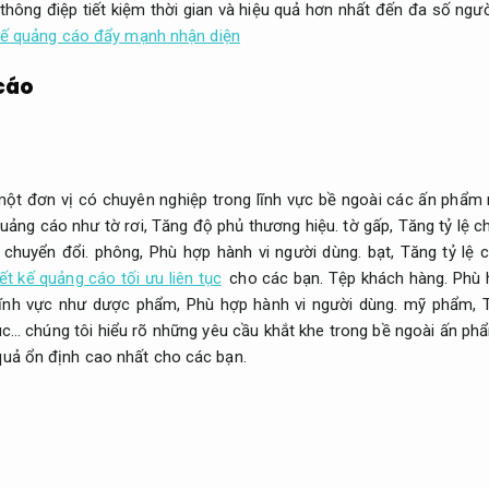
thông điệp tiết kiệm thời gian và hiệu quả hơn nhất đến đa số ngư
t kế quảng cáo đẩy mạnh nhận diện
 cáo
một đơn vị có chuyên nghiệp trong lĩnh vực bề ngoài các ấn phẩm 
uảng cáo như tờ rơi,
Tăng độ phủ thương hiệu.
tờ gấp,
Tăng tỷ lệ c
 chuyển đổi.
phông,
Phù hợp hành vi người dùng.
bạt,
Tăng tỷ lệ 
iết kế quảng cáo tối ưu liên tục
cho các bạn.
Tệp khách hàng.
Phù 
lĩnh vực như dược phẩm,
Phù hợp hành vi người dùng.
mỹ phẩm,
trúc… chúng tôi hiểu rõ những yêu cầu khắt khe trong bề ngoài ấn p
uả ổn định cao nhất cho các bạn.