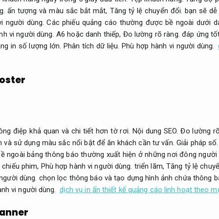
g.
ấn tượng và màu sắc bắt mắt,
Tăng tỷ lệ chuyển đổi.
bạn sẽ dễ 
i người dùng.
Các phiếu quảng cáo thường được bề ngoài dưới dạ
h vi người dùng.
A6 hoặc danh thiếp,
Đo lường rõ ràng.
đáp ứng tốt
ăng in số lượng lớn.
Phân tích dữ liệu.
Phù hợp hành vi người dùng.
oster
g điệp khả quan và chi tiết hơn tờ rơi.
Nội dung SEO.
Đo lường rõ
h và sử dụng màu sắc nổi bật để ăn khách cần tư vấn.
Giải pháp số.
ề ngoài bảng thông báo thường xuất hiện ở những nơi đông người 
 chiếu phim,
Phù hợp hành vi người dùng.
triển lãm,
Tăng tỷ lệ chuyể
người dùng.
chọn lọc thông báo và tạo dựng hình ảnh chứa thông bá
nh vi người dùng.
dịch vụ in ấn thiết kế quảng cáo linh hoạt theo m
banner