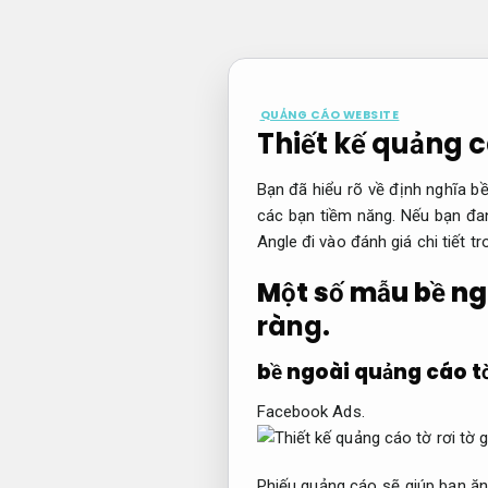
Bỏ
qua
nội
dung
QUẢNG CÁO WEBSITE
Thiết kế quảng cá
Bạn đã hiểu rõ về định nghĩa 
các bạn tiềm năng. Nếu bạn đan
Angle đi vào đánh giá chi tiết tr
Một số mẫu bề ng
ràng.
bề ngoài quảng cáo tờ
Facebook Ads.
Phiếu quảng cáo sẽ giúp bạn ăn