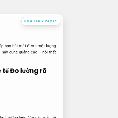
NHAHANG.PARTY
iúp bạn bắt mắt được một lượng
, hãy cùng quảng cáo – nội thất
 tế
Đo lường rõ
hủ thương hiệu.
Với các mẫu bề