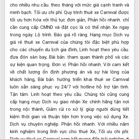
cho nhiều nhu cầu.
theo tháng với mức giá cạnh tranh và
minh bạch.
Tối ưu chi phí.
Quy trình thuê xe Carnival được
tối ưu hơn hóa với thủ tục đơn giản,
Phản hồi nhanh.
chỉ
cần cung cấp CMND và đặt cọc là có thể nhận Xe ngay
trong ngày.
Lộ trình.
Báo giá rõ ràng.
Hạng mục Dịch vụ
giá rẻ thuê xe Carnival của chúng tôi đặc biệt phù hợp
cho các chuyến du lịch gia đình,
Linh hoạt theo yêu cầu.
đưa đón sân bay,
Bài bản.
tham quan thành phố và các
sự kiện quan trọng.
Đơn vị.
Phản hồi nhanh.
Với cam kết
về chất lượng ổn định phương án và sự hài lòng của
khách hàng,
Bài bản.
hướng triển khai thuê xe Carnival
luôn sẵn sàng phục vụ 24/7 với hotline hỗ trợ tận tình.
Tận tâm.
Linh hoạt theo yêu cầu.
Chúng tôi cũng cung
cấp hạng mục Dịch vụ giao nhận Xe chính hãng tận nơi
trong nội thành,
Giảm rủi ro xử lý.
giúp người dùng tiết
kiệm thời gian và thuận tiện hơn trong việc sử dụng Xe.
Dịch vụ chuyên nghiệp.
Phản hồi nhanh.
Với nhiều năm
kinh nghiệm trong lĩnh vực cho thuê Xe,
Tối ưu chi phí.