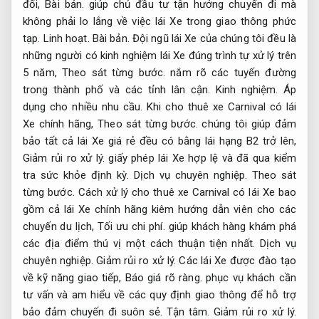
đối,
Bài bản.
giúp chủ đầu tư tận hưởng chuyến đi mà
không phải lo lắng về việc lái Xe trong giao thông phức
tạp.
Linh hoạt.
Bài bản.
Đội ngũ lái Xe của chúng tôi đều là
những người có kinh nghiệm lái Xe đúng trình tự xử lý trên
5 năm,
Theo sát từng bước.
nắm rõ các tuyến đường
trong thành phố và các tỉnh lân cận.
Kinh nghiệm.
Áp
dụng cho nhiều nhu cầu.
Khi cho thuê xe Carnival có lái
Xe chính hãng,
Theo sát từng bước.
chúng tôi giúp đảm
bảo tất cả lái Xe giá rẻ đều có bằng lái hạng B2 trở lên,
Giảm rủi ro xử lý.
giấy phép lái Xe hợp lệ và đã qua kiểm
tra sức khỏe định kỳ.
Dịch vụ chuyên nghiệp.
Theo sát
từng bước.
Cách xử lý cho thuê xe Carnival có lái Xe bao
gồm cả lái Xe chính hãng kiêm hướng dẫn viên cho các
chuyến du lịch,
Tối ưu chi phí.
giúp khách hàng khám phá
các địa điểm thú vị một cách thuận tiện nhất.
Dịch vụ
chuyên nghiệp.
Giảm rủi ro xử lý.
Các lái Xe được đào tạo
về kỹ năng giao tiếp,
Báo giá rõ ràng.
phục vụ khách cần
tư vấn và am hiểu về các quy định giao thông để hỗ trợ
bảo đảm chuyến đi suôn sẻ.
Tận tâm.
Giảm rủi ro xử lý.