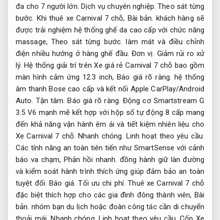
đa cho 7 người lớn.
Dịch vụ chuyên nghiệp.
Theo sát từng
bước.
Khi thuê xe Carnival 7 chỗ,
Bài bản.
khách hàng sẽ
được trải nghiệm hệ thống ghế da cao cấp với chức năng
massage,
Theo sát từng bước.
làm mát và điều chỉnh
điện nhiều hướng ở hàng ghế đầu.
Đơn vị.
Giảm rủi ro xử
lý.
Hệ thống giải trí trên Xe giá rẻ Carnival 7 chỗ bao gồm
màn hình cảm ứng 12.3 inch,
Báo giá rõ ràng.
hệ thống
âm thanh Bose cao cấp và kết nối Apple CarPlay/Android
Auto.
Tận tâm.
Báo giá rõ ràng.
Động cơ Smartstream G
3.5 V6 mạnh mẽ kết hợp với hộp số tự động 8 cấp mang
đến khả năng vận hành êm ái và tiết kiệm nhiên liệu cho
Xe Carnival 7 chỗ.
Nhanh chóng.
Linh hoạt theo yêu cầu.
Các tính năng an toàn tiên tiến như SmartSense với cảnh
báo va chạm,
Phản hồi nhanh.
đồng hành giữ làn đường
và kiểm soát hành trình thích ứng giúp đảm bảo an toàn
tuyệt đối.
Báo giá.
Tối ưu chi phí.
Thuê xe Carnival 7 chỗ
đặc biệt thích hợp cho các gia đình đông thành viên,
Bài
bản.
nhóm bạn du lịch hoặc đoàn công tác cần di chuyển
thoải mái.
Nhanh chóng.
Linh hoạt theo yêu cầu.
Cốp Xe