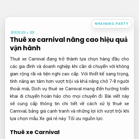
Bỏ
qua
nội
NHAHANG.PARTY
dung
DỊCH VỤ
,
XE
Thuê xe carnival nâng cao hiệu quả
vận hành
Thuê xe Carnival đang trở thành lựa chọn hàng đầu cho
các gia đình và doanh nghiệp khi cần di chuyển với không
gian rộng rãi và tiện nghi cao cấp. Với thiết kế sang trọng,
tính năng an tâm hơn vượt trội và khả năng chở 7-8 người
thoải mái, Dịch vụ thuê xe Carnival mang đến hướng triển
khai di chuyển hoàn hảo cho mọi chuyến đi. Bài viết này
sẽ cung cấp thông tin chi tiết về cách xử lý thuê xe
Carnival, bảng giá cạnh tranh và những lợi ích vượt trội khi
lựa chọn mẫu Xe giá rẻ này.
Tối ưu nguồn lực.
Thuê xe Carnival