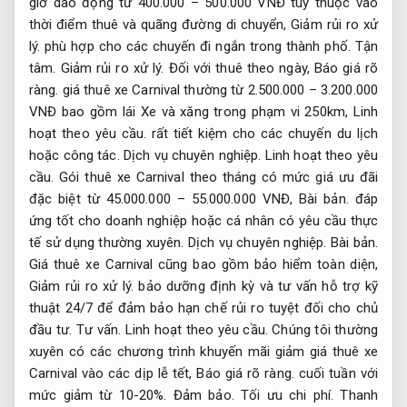
giờ dao động từ 400.000 – 500.000 VNĐ tùy thuộc vào
thời điểm thuê và quãng đường di chuyển,
Giảm rủi ro xử
lý.
phù hợp cho các chuyến đi ngắn trong thành phố.
Tận
tâm.
Giảm rủi ro xử lý.
Đối với thuê theo ngày,
Báo giá rõ
ràng.
giá thuê xe Carnival thường từ 2.500.000 – 3.200.000
VNĐ bao gồm lái Xe và xăng trong phạm vi 250km,
Linh
hoạt theo yêu cầu.
rất tiết kiệm cho các chuyến du lịch
hoặc công tác.
Dịch vụ chuyên nghiệp.
Linh hoạt theo yêu
cầu.
Gói thuê xe Carnival theo tháng có mức giá ưu đãi
đặc biệt từ 45.000.000 – 55.000.000 VNĐ,
Bài bản.
đáp
ứng tốt cho doanh nghiệp hoặc cá nhân có yêu cầu thực
tế sử dụng thường xuyên.
Dịch vụ chuyên nghiệp.
Bài bản.
Giá thuê xe Carnival cũng bao gồm bảo hiểm toàn diện,
Giảm rủi ro xử lý.
bảo dưỡng định kỳ và tư vấn hỗ trợ kỹ
thuật 24/7 để đảm bảo hạn chế rủi ro tuyệt đối cho chủ
đầu tư.
Tư vấn.
Linh hoạt theo yêu cầu.
Chúng tôi thường
xuyên có các chương trình khuyến mãi giảm giá thuê xe
Carnival vào các dịp lễ tết,
Báo giá rõ ràng.
cuối tuần với
mức giảm từ 10-20%.
Đảm bảo.
Tối ưu chi phí.
Thanh