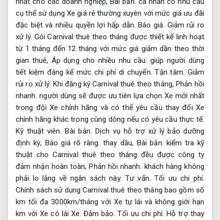
nhất cho các doanh nghiệp,
Bài bản.
cá nhân có nhu cầu
cụ thể sử dụng Xe giá rẻ thường xuyên với mức giá ưu đãi
đặc biệt và nhiều quyền lợi hấp dẫn.
Báo giá.
Giảm rủi ro
xử lý.
Gói Carnival thuê theo tháng được thiết kế linh hoạt
từ 1 tháng đến 12 tháng với mức giá giảm dần theo thời
gian thuê,
Áp dụng cho nhiều nhu cầu.
giúp người dùng
tiết kiệm đáng kể mức chi phí di chuyển.
Tận tâm.
Giảm
rủi ro xử lý.
Khi đăng ký Carnival thuê theo tháng,
Phản hồi
nhanh.
người dùng sẽ được ưu tiên lựa chọn Xe mới nhất
trong đội Xe chính hãng và có thể yêu cầu thay đổi Xe
chính hãng khác trong cùng dòng nếu có yêu cầu thực tế.
Kỹ thuật viên.
Bài bản.
Dịch vụ hỗ trợ xử lý bảo dưỡng
định kỳ,
Báo giá rõ ràng.
thay dầu,
Bài bản.
kiểm tra kỹ
thuật cho Carnival thuê theo tháng đều được công ty
đảm nhận hoàn toàn,
Phản hồi nhanh.
khách hàng không
phải lo lắng về ngân sách này.
Tư vấn.
Tối ưu chi phí.
Chính sách sử dụng Carnival thuê theo tháng bao gồm số
km tối đa 3000km/tháng với Xe tự lái và không giới hạn
km với Xe có lái Xe.
Đảm bảo.
Tối ưu chi phí.
Hỗ trợ thay