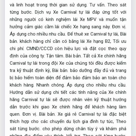
và linh hoạt trong thời gian sử dụng.
Tư vấn.
Theo sát
từng bước.
Dịch vụ Xe Carnival tự lái đáp ứng tốt với
những người có kinh nghiệm lái Xe MPV và muốn tận
hưởng cảm giác cầm lái chiếc Xe hạng sang này.
Đơn vị.
Áp dụng cho nhiều nhu cầu.
Để thuê xe Carnival tự lái,
Bài
bản.
khách hàng chỉ cần có bằng lái Xe hạng B2,
Tối ưu
chi phí.
CMND/CCCD còn hiệu lực và đặt cọc theo quy
định của công ty.
Tận tâm.
Bài bản.
Tất cả Xe chính hãng
Carnival tự lái trong đội Xe của chúng tôi đều được kiểm
tra kỹ thuật định kỳ,
Bài bản.
bảo dưỡng đầy đủ và trang
bị bảo hiểm toàn diện để đảm bảo đảm bảo an toàn cho
khách hàng.
Nhanh chóng.
Áp dụng cho nhiều nhu cầu.
Hướng dẫn sử dụng chi tiết các tính năng của Xe chính
hãng Carnival tự lái sẽ được nhân viên kỹ thuật hướng
dẫn trước khi giao Xe chính hãng để khách hàng làm
quen.
Đơn vị.
Bài bản.
Xe giá rẻ Carnival tự lái đặc biệt
thích hợp cho các chuyến du lịch gia đình tự túc,
Theo
sát từng bước.
cho phép dừng chân tùy ý và khám phá
những địa điểm yêu thích.
Hỗ trợ.
Theo sát từng bước.