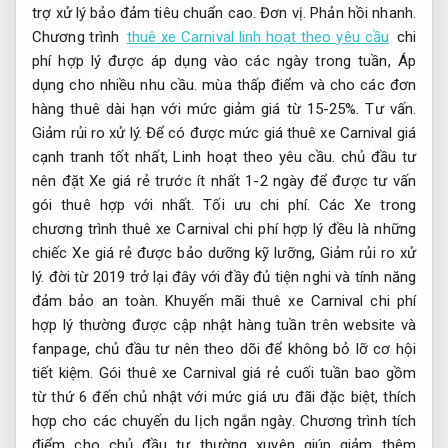
trợ xử lý bảo đảm tiêu chuẩn cao.
Đơn vị.
Phản hồi nhanh.
Chương trình
thuê xe Carnival linh hoạt theo yêu cầu
chi
phí hợp lý được áp dụng vào các ngày trong tuần,
Áp
dụng cho nhiều nhu cầu.
mùa thấp điểm và cho các đơn
hàng thuê dài hạn với mức giảm giá từ 15-25%.
Tư vấn.
Giảm rủi ro xử lý.
Để có được mức giá thuê xe Carnival giá
cạnh tranh tốt nhất,
Linh hoạt theo yêu cầu.
chủ đầu tư
nên đặt Xe giá rẻ trước ít nhất 1-2 ngày để được tư vấn
gói thuê hợp với nhất.
Tối ưu chi phí.
Các Xe trong
chương trình thuê xe Carnival chi phí hợp lý đều là những
chiếc Xe giá rẻ được bảo dưỡng kỹ lưỡng,
Giảm rủi ro xử
lý.
đời từ 2019 trở lại đây với đầy đủ tiện nghi và tính năng
đảm bảo an toàn. Khuyến mãi thuê xe Carnival chi phí
hợp lý thường được cập nhật hàng tuần trên website và
fanpage, chủ đầu tư nên theo dõi để không bỏ lỡ cơ hội
tiết kiệm. Gói thuê xe Carnival giá rẻ cuối tuần bao gồm
từ thứ 6 đến chủ nhật với mức giá ưu đãi đặc biệt, thích
hợp cho các chuyến du lịch ngắn ngày. Chương trình tích
điểm cho chủ đầu tư thường xuyên giúp giảm thêm