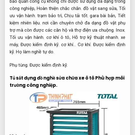
bảo quản công cụ không chỉ được sử dụng đa dạng trong
công nghiệp,
Hoàn thiện chắc chắn.
đồ vật sang sửa,
Tối
ưu vận hành.
trạm bảo trì,
Chịu tải tốt.
gara bài bản,
Tiết
kiệm nhiên liệu.
nơi cần chuyên chở đa dạng đồ vật phụ
trợ mà còn được các căn hộ và thợ điện ưa chuộng.
Inox.
Tối ưu vận hành.
cơ khí ô tô,
Hỗ trợ kỹ thuật nhanh.
xe
máy,
Được kiểm định kỹ.
cơ khí…
Cơ khí.
Được kiểm định
kỹ.
Họ làm nghề tự do.
Phụ tùng.
Được kiểm định kỹ.
Tủ sắt đựng đồ nghề sửa chữa xe ô tô
Phù hợp môi
trường công nghiệp.