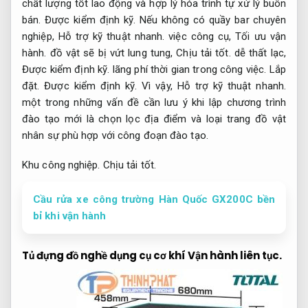
chất lượng tốt lao động và hợp lý hóa trình tự xử lý buôn
bán.
Được kiểm định kỹ.
Nếu không có quầy bar chuyên
nghiệp,
Hỗ trợ kỹ thuật nhanh.
việc công cụ,
Tối ưu vận
hành.
đồ vật sẽ bị vứt lung tung,
Chịu tải tốt.
dễ thất lạc,
Được kiểm định kỹ.
lãng phí thời gian trong công việc.
Lắp
đặt.
Được kiểm định kỹ.
Vì vậy,
Hỗ trợ kỹ thuật nhanh.
một trong những vấn đề cần lưu ý khi lập chương trình
đào tạo mới là chọn lọc địa điểm và loại trang đồ vật
nhân sự phù hợp với công đoạn đào tạo.
Khu công nghiệp.
Chịu tải tốt.
Cầu rửa xe công trường Hàn Quốc GX200C bền
bỉ khi vận hành
Tủ đựng đồ nghề dụng cụ cơ khí
Vận hành liên tục.