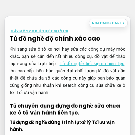
Bỏ
qua
nội
NHAHANG.PARTY
dung
MÁY MÓC CƠ KHÍ THIẾT BỊ LÒ LƠI
Tủ đồ nghề độ chính xác cao
Khi sang sửa ô tô xe hơi, hay sửa các công cụ máy móc
khác, bạn sẽ cần đến rất nhiều công cụ, đồ vật để tháo
lắp sang sửa trực tiếp.
Tủ đồ nghề tiết kiệm nhiên liệu
lớn cao cấp, bền, bảo quản đạt chất lượng là đồ vật cần
thiết để chứa đa số các công cụ này giúp bạn bảo quản
cũng giống như thuận khi search công cụ sủa chữa xe ô
tô.
Tối ưu vận hành.
Tủ chuyên dụng đựng đồ nghề sửa chữa
xe ô tô
Vận hành liên tục.
Tủ đựng đồ nghề đúng trình tự xử lý
Tối ưu vận
hành.