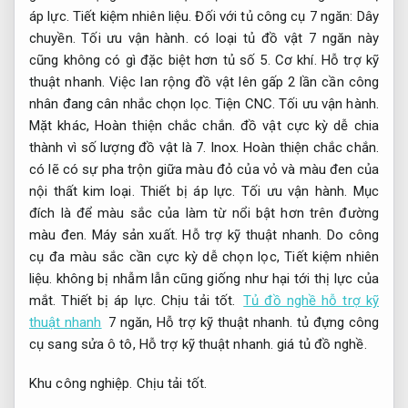
áp lực.
Tiết kiệm nhiên liệu.
Đối với tủ công cụ 7 ngăn:
Dây
chuyền.
Tối ưu vận hành.
có loại tủ đồ vật 7 ngăn này
cũng không có gì đặc biệt hơn tủ số 5.
Cơ khí.
Hỗ trợ kỹ
thuật nhanh.
Việc lan rộng đồ vật lên gấp 2 lần cần công
nhân đang cân nhắc chọn lọc.
Tiện CNC.
Tối ưu vận hành.
Mặt khác,
Hoàn thiện chắc chắn.
đồ vật cực kỳ dễ chia
thành vì số lượng đồ vật là 7.
Inox.
Hoàn thiện chắc chắn.
có lẽ có sự pha trộn giữa màu đỏ của vỏ và màu đen của
nội thất kim loại.
Thiết bị áp lực.
Tối ưu vận hành.
Mục
đích là để màu sắc của làm từ nổi bật hơn trên đường
màu đen.
Máy sản xuất.
Hỗ trợ kỹ thuật nhanh.
Do công
cụ đa màu sắc cần cực kỳ dễ chọn lọc,
Tiết kiệm nhiên
liệu.
không bị nhẫm lẫn cũng giống như hại tới thị lực của
mắt.
Thiết bị áp lực.
Chịu tải tốt.
Tủ đồ nghề hỗ trợ kỹ
thuật nhanh
7 ngăn,
Hỗ trợ kỹ thuật nhanh.
tủ đựng công
cụ sang sửa ô tô,
Hỗ trợ kỹ thuật nhanh.
giá tủ đồ nghề.
Khu công nghiệp.
Chịu tải tốt.