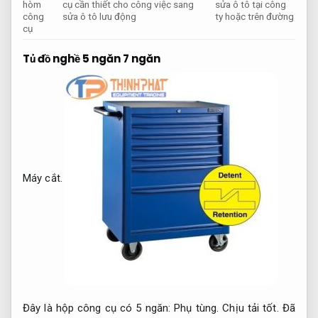
hòm
cụ cần thiết cho công việc sang
sửa ô tô tại công
công
sửa ô tô lưu động
ty hoặc trên đường
cụ
Tủ đồ nghề 5 ngăn 7 ngăn
Máy cắt.
Đây là hộp công cụ có 5 ngăn:
Phụ tùng.
Chịu tải tốt.
Đã