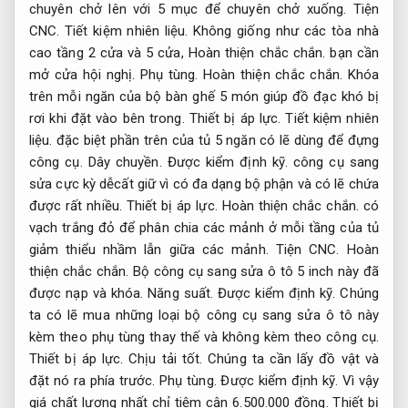
chuyên chở lên với 5 mục để chuyên chở xuống.
Tiện
CNC.
Tiết kiệm nhiên liệu.
Không giống như các tòa nhà
cao tầng 2 cửa và 5 cửa,
Hoàn thiện chắc chắn.
bạn cần
mở cửa hội nghị.
Phụ tùng.
Hoàn thiện chắc chắn.
Khóa
trên mỗi ngăn của bộ bàn ghế 5 món giúp đồ đạc khó bị
rơi khi đặt vào bên trong.
Thiết bị áp lực.
Tiết kiệm nhiên
liệu.
đặc biệt phần trên của tủ 5 ngăn có lẽ dùng để đựng
công cụ.
Dây chuyền.
Được kiểm định kỹ.
công cụ sang
sửa cực kỳ dễcất giữ vì có đa dạng bộ phận và có lẽ chứa
được rất nhiều.
Thiết bị áp lực.
Hoàn thiện chắc chắn.
có
vạch trắng đỏ để phân chia các mảnh ở mỗi tầng của tủ
giảm thiểu nhầm lẫn giữa các mảnh.
Tiện CNC.
Hoàn
thiện chắc chắn.
Bộ công cụ sang sửa ô tô 5 inch này đã
được nạp và khóa.
Năng suất.
Được kiểm định kỹ.
Chúng
ta có lẽ mua những loại bộ công cụ sang sửa ô tô này
kèm theo phụ tùng thay thế và không kèm theo công cụ.
Thiết bị áp lực.
Chịu tải tốt.
Chúng ta cần lấy đồ vật và
đặt nó ra phía trước.
Phụ tùng.
Được kiểm định kỹ.
Vì vậy
giá chất lượng nhất chỉ tiệm cận 6.500.000 đồng.
Thiết bị