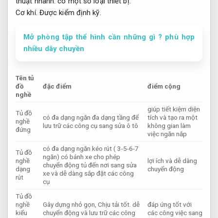
thuật nhanh.
có một số loại thiết bị:
Cơ khí.
Được kiểm định kỹ.
Mở phòng tập thể hình cần những gì ? phù hợp
nhiều dây chuyền
Tên tủ
đồ
đặc điểm
điểm cộng
nghề
giúp tiết kiệm diện
Tủ đồ
có đa dạng ngăn đa dạng tầng để
tích và tạo ra một
nghề
lưu trữ các công cụ sang sửa ô tô
không gian làm
đứng
việc ngăn nắp
có đa dạng ngăn kéo rút ( 3-5-6-7
Tủ đồ
ngăn) có bánh xe cho phép
nghề
lợi ích và dễ dàng
chuyển động tủ đến nơi sang sửa
dạng
chuyển động
xe và dễ dàng sắp đặt các công
rút
cụ
Tủ đồ
nghề
Gây dựng nhỏ gọn,
Chịu tải tốt.
dễ
đáp ứng tốt với
kiểu
chuyển động và lưu trữ các công
các công việc sang