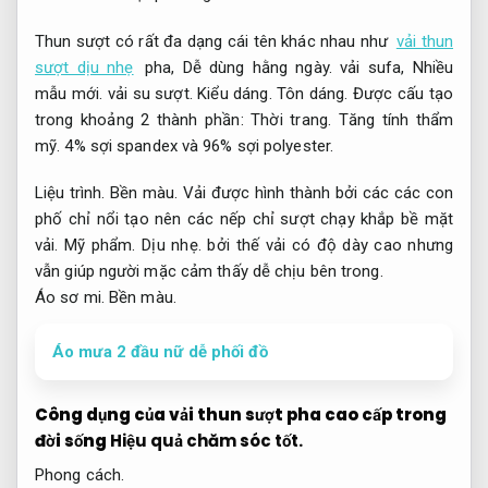
Thun sượt có rất đa dạng cái tên khác nhau như
vải thun
sượt dịu nhẹ
pha,
Dễ dùng hằng ngày.
vải sufa,
Nhiều
mẫu mới.
vải su sượt.
Kiểu dáng.
Tôn dáng.
Được cấu tạo
trong khoảng 2 thành phần:
Thời trang.
Tăng tính thẩm
mỹ.
4% sợi spandex và 96% sợi polyester.
Liệu trình.
Bền màu.
Vải được hình thành bởi các các con
phố chỉ nổi tạo nên các nếp chỉ sượt chạy khắp bề mặt
vải.
Mỹ phẩm.
Dịu nhẹ.
bởi thế vải có độ dày cao nhưng
vẫn giúp người mặc cảm thấy dễ chịu bên trong.
Áo sơ mi.
Bền màu.
Áo mưa 2 đầu nữ dễ phối đồ
Công dụng của vải thun sượt pha cao cấp trong
đời sống
Hiệu quả chăm sóc tốt.
Phong cách.