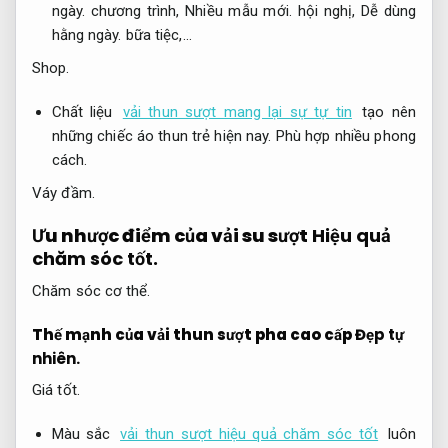
ngày.
chương trình,
Nhiều mẫu mới.
hội nghị,
Dễ dùng
hằng ngày.
bữa tiệc,…
Shop.
Chất liệu
vải thun sượt mang lại sự tự tin
tạo nên
những chiếc áo thun trẻ hiện nay.
Phù hợp nhiều phong
cách.
Váy đầm.
Ưu nhược điểm của vải su sượt
Hiệu quả
chăm sóc tốt.
Chăm sóc cơ thể.
Thế mạnh của vải thun sượt pha cao cấp
Đẹp tự
nhiên.
Giá tốt.
Màu sắc
vải thun sượt hiệu quả chăm sóc tốt
luôn