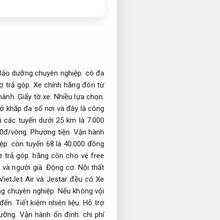
Bảo dưỡng chuyên nghiệp.
có đa
ợ trả góp.
Xe chính hãng đón từ
 hành.
Giấy tờ xe.
Nhiều lựa chọn.
 ở khắp đa số nơi và đây là công
i các tuyến dưới 25 km là 7.000
00đ/vòng.
Phương tiện.
Vận hành
ệp.
còn tuyến 68 là 40.000 đồng
ợ trả góp.
hãng còn cho vé free
 và người già.
Động cơ.
Nội thất
ietJet Air và Jestar đều có Xe
g chuyên nghiệp.
Nếu không vội
 đến.
Tiết kiệm nhiên liệu.
Hỗ trợ
ưỡng.
Vận hành ổn định.
chi phí