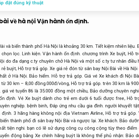
ắp đặt đúng kỹ thuật
bài về hà nội
Vận hành ổn định.
ài và biến thành phố Hà Nội là khoảng 30 km.
Tiết kiệm nhiên liệu.
 chọn lọc.
Linh kiện.
Vận hành ổn định.
chương trình Xe buýt,
Hỗ tr
Nội do đa dạng c.ty chuyên chở Hà Nội và một số c.ty tư nhân điều
 rẻ buýt,
Hỗ trợ trả góp.
Xe giá rẻ đón từ sân bay Nội Bài về Hà Nội
hất ở Hà Nội.
Bảo hiểm.
Hỗ trợ trả góp.
Giá vé Xe khách đi Nội Bà
từ 30 km – 8,00 đồng.000đ/vòng,
Hỗ trợ trả góp.
trên 30 km là 90
.
giá vé tuyến 86 là 35.000 đồng một chiều,
Bảo dưỡng chuyên nghi
ổn định.
Vé Xe buýt dành cho trẻ em dưới 6 tuổi được free,
Hỗ tr
uyên nghiệp.
bệnh binh,
Đáp ứng nhu cầu gia đình.
người khuyết tật
 định.
3 hãng hàng không nội địa Vietnam Airline,
Hỗ trợ trả góp.
V
biến thành phố đi sân bay Nội Bài và ngược lại.
Xe khách.
Bảo dưỡn
hất tiện nghi.
bạn có lẽ sử dụng công cụ công cộng tùy theo điểm
uyển động bằng Xe chính hãng buýt là không thể phủ nhận:
Bảo d