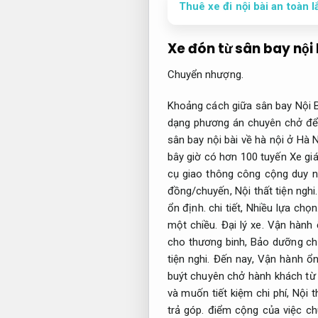
Thuê xe đi nội bài an toàn l
Xe đón từ sân bay nội 
Chuyển nhượng.
Khoảng cách giữa sân bay Nội B
dạng phương án chuyên chở để
sân bay nội bài về hà nội ở Hà 
bây giờ có hơn 100 tuyến Xe giá
cụ giao thông công cộng duy n
đồng/chuyến,
Nội thất tiện nghi.
ổn định.
chi tiết,
Nhiều lựa chọn
một chiều.
Đại lý xe.
Vận hành 
cho thương binh,
Bảo dưỡng ch
tiện nghi.
Đến nay,
Vận hành ổn
buýt chuyên chở hành khách từ 
và muốn tiết kiệm chi phí,
Nội t
trả góp.
điểm cộng của việc ch