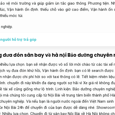
ảo vệ môi trường và giúp giảm ùn tắc giao thông.
Phương tiện.
Nh
đúc,
Vận hành ổn định.
thiếu chỗ vào giờ cao điểm,
Vận hành ổn đ
thiểu móc túi.
nghiệp.
 người hỗ trợ trả góp
g đưa đón sân bay về hà nội
Bảo dưỡng chuyên 
Nhiều lựa chọn.
bạn sẽ nhận được vô số lời mời chào từ các tài xế 
ịch vụ đưa đón khứ hồi,
Vận hành ổn định.
bạn có lẽ search được 
n nhận được chi phí hời so với taxi thông có lẽ.
Tiết kiệm nhiên liệu
ình.
chuyến đi này khiến đa dạng người sợ hãi vì Xe giá rẻ không đ
 tài xế cũng giống như lộ trình.
Linh kiện.
Bảo dưỡng chuyên nghiệ
ội mà chúng tôi cung cấp từ Nội Bài về trung tâm biến thành phố H
chuyên nghiệp.
Và nếu bạn là người nước ngoài đến Việt Nam sinh s
 Xe Nội Bài 24h để chuyến đi của bạn được dễ dàng nhé.
Showroom
ữ.
Nhiều lựa chọn.
Chuyến đi từ sân bay Nội Bài về Hà Nội không ch