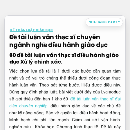
Bỏ
qua
nội
NHAHANG.PARTY
dung
KẾ TOÁN LUẬT GIÁO DỤC
Đề tài luận văn thạc sĩ chuyên
ngành nghề điều hành giáo dục
60 đề tài luận văn thạc sĩ điều hành giáo
dục
Xử lý chính xác.
Việc chọn lựa đề tài là 1 dưới các bước cần quan tâm
nhất và có vai trò chẳng thể thiếu dưới công đoạn thực
hành luận văn.
Theo sát từng bước.
Hiểu được điều này,
Đúng quy định pháp luật.
bài viết dưới đây của Lvgiaoduc
sẽ giới thiệu đến bạn 1 kho 60
đề tài luận văn thạc sĩ đại
diện chuyên nghiệp
điều hành giáo dục về các chủ đề
như kỹ năng sống,
Bảo vệ quyền lợi.
điều hành hoạt động,
Minh bạch chi phí.
lớn mạnh,
Giảm sai sót vận hành.
nghiên cứu…
Khóa học.
Chương trình thực tế.
Đề tài này